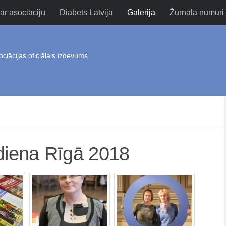
ar asociāciju
Diabēts Latvijā
Galerija
Žurnāla numuri
ociācijas oficiālais izdevums
diena Rīgā 2018