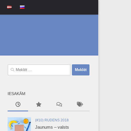
Meklēt:
IESAKĀM
(#10) RUDENS 2018
Jaunums – valsts