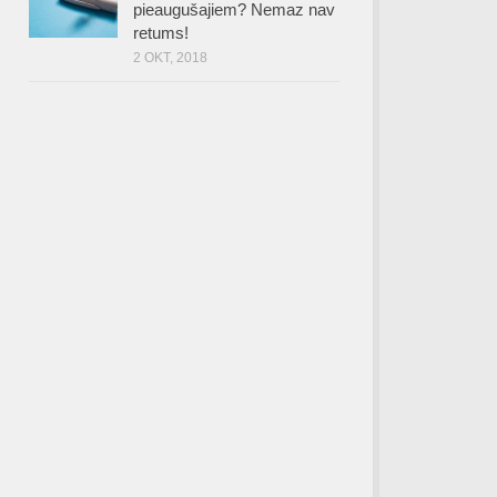
pieaugušajiem? Nemaz nav
retums!
2 OKT, 2018