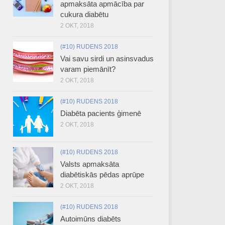
apmaksāta apmācība par
cukura diabētu
2 OKT, 2018
(#10) RUDENS 2018
Vai savu sirdi un asinsvadus
varam piemānīt?
2 OKT, 2018
(#10) RUDENS 2018
Diabēta pacients ģimenē
2 OKT, 2018
(#10) RUDENS 2018
Valsts apmaksāta
diabētiskās pēdas aprūpe
2 OKT, 2018
(#10) RUDENS 2018
Autoimūns diabēts