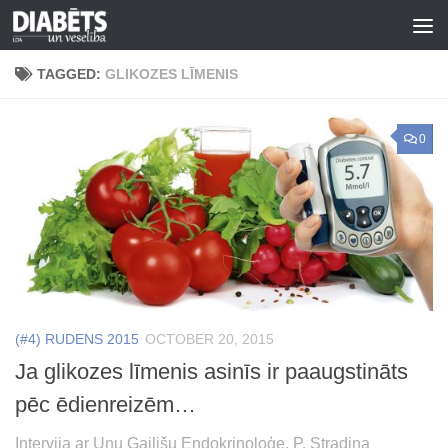
Skip to content
TAGGED:
GLIKOZES LĪMENIS
0
(#4) RUDENS 2015
OCTOBER 20, 2015
Ja glikozes līmenis asinīs ir paaugstināts
pēc ēdienreizēm…
Intervija ar Unu Gailišu Endokrinoloģe, P. Stradiņa