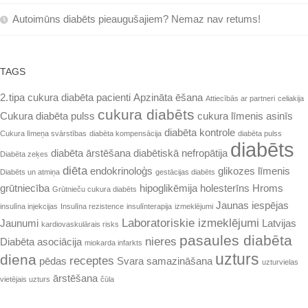
Autoimūns diabēts pieaugušajiem? Nemaz nav retums!
TAGS
2. tipa cukura diabēta pacienti
Apzināta ēšana
Attiecībās ar partneri
celiakija
cukura diabēts
Cukura diabēta pulss
cukura līmenis asinīs
diabēta kontrole
Cukura līmeņa svārstības
diabēta kompensācija
diabēta pulss
diabēts
diabēta ārstēšana
diabētiskā nefropātija
Diabēta zeķes
diēta
endokrinoloģs
glikozes līmenis
Diabēts un atmiņa
gestācijas diabēts
grūtniecība
hipoglikēmija
holesterīns
Hroms
Grūtnieču cukura diabēts
Jaunas iespējas
insulīna injekcijas
Insulīna rezistence
insulīnterapija
izmeklējumi
Laboratoriskie izmeklējumi
Jaunumi
Latvijas
kardiovaskulārais risks
pasaules diabēta
nieres
Diabēta asociācija
miokarda infarkts
uzturs
diena
receptes
pēdas
Svara samazināšana
uzturvielas
ārstēšana
vietējais uzturs
čūla