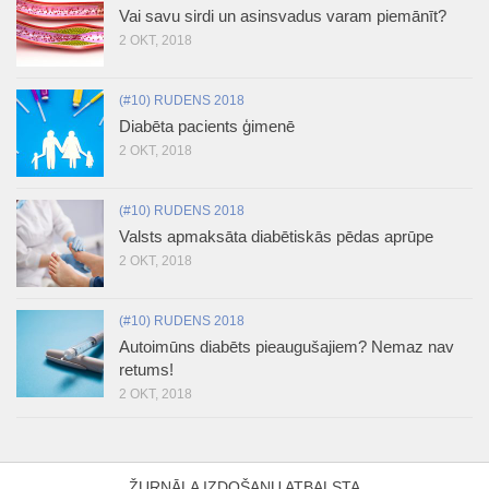
Vai savu sirdi un asinsvadus varam piemānīt?
2 OKT, 2018
(#10) RUDENS 2018
Diabēta pacients ģimenē
2 OKT, 2018
(#10) RUDENS 2018
Valsts apmaksāta diabētiskās pēdas aprūpe
2 OKT, 2018
(#10) RUDENS 2018
Autoimūns diabēts pieaugušajiem? Nemaz nav
retums!
2 OKT, 2018
ŽURNĀLA IZDOŠANU ATBALSTA