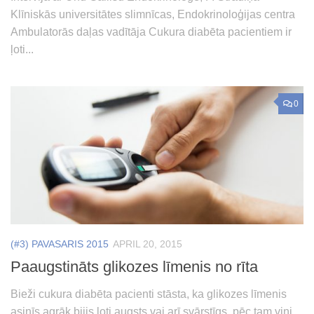
Klīniskās universitātes slimnīcas, Endokrinoloģijas centra
Ambulatorās daļas vadītāja Cukura diabēta pacientiem ir
ļoti...
0
(#3) PAVASARIS 2015
APRIL 20, 2015
Paaugstināts glikozes līmenis no rīta
Bieži cukura diabēta pacienti stāsta, ka glikozes līmenis
asinīs agrāk bijis ļoti augsts vai arī svārstīgs, pēc tam viņi