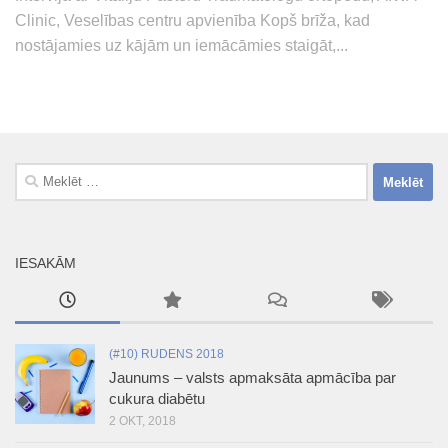
Clinic, Veselības centru apvienība Kopš brīža, kad
nostājamies uz kājām un iemācāmies staigāt,...
Meklēt:
IESAKĀM
(#10) RUDENS 2018
Jaunums – valsts apmaksāta apmācība par
cukura diabētu
2 OKT, 2018