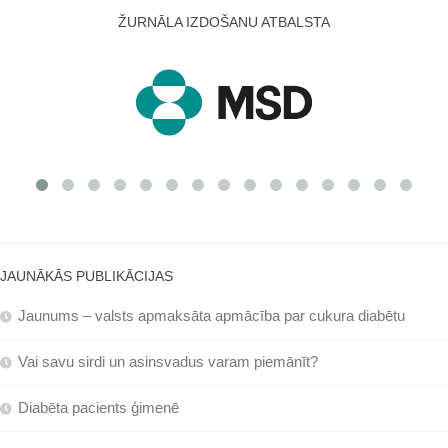
ŽURNĀLA IZDOŠANU ATBALSTA
JAUNĀKĀS PUBLIKĀCIJAS
Jaunums – valsts apmaksāta apmācība par cukura diabētu
Vai savu sirdi un asinsvadus varam piemānīt?
Diabēta pacients ģimenē