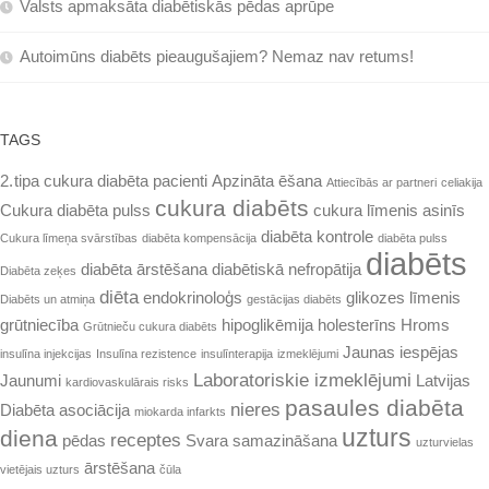
Valsts apmaksāta diabētiskās pēdas aprūpe
Autoimūns diabēts pieaugušajiem? Nemaz nav retums!
TAGS
2. tipa cukura diabēta pacienti
Apzināta ēšana
Attiecībās ar partneri
celiakija
cukura diabēts
Cukura diabēta pulss
cukura līmenis asinīs
diabēta kontrole
Cukura līmeņa svārstības
diabēta kompensācija
diabēta pulss
diabēts
diabēta ārstēšana
diabētiskā nefropātija
Diabēta zeķes
diēta
endokrinoloģs
glikozes līmenis
Diabēts un atmiņa
gestācijas diabēts
grūtniecība
hipoglikēmija
holesterīns
Hroms
Grūtnieču cukura diabēts
Jaunas iespējas
insulīna injekcijas
Insulīna rezistence
insulīnterapija
izmeklējumi
Laboratoriskie izmeklējumi
Jaunumi
Latvijas
kardiovaskulārais risks
pasaules diabēta
nieres
Diabēta asociācija
miokarda infarkts
uzturs
diena
receptes
pēdas
Svara samazināšana
uzturvielas
ārstēšana
vietējais uzturs
čūla