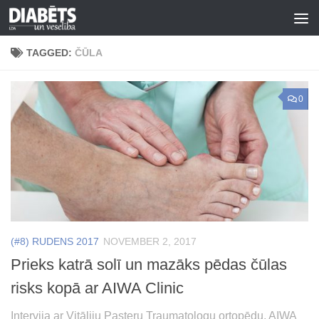
Skip to content
TAGGED:
ČŪLA
0
(#8) RUDENS 2017
NOVEMBER 2, 2017
Prieks katrā solī un mazāks pēdas čūlas
risks kopā ar AIWA Clinic
Intervija ar Vitāliju Pasteru Traumatologu ortopēdu, AIWA