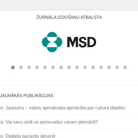
ŽURNĀLA IZDOŠANU ATBALSTA
JAUNĀKĀS PUBLIKĀCIJAS
Jaunums – valsts apmaksāta apmācība par cukura diabētu
Vai savu sirdi un asinsvadus varam piemānīt?
Diabēta pacients ģimenē