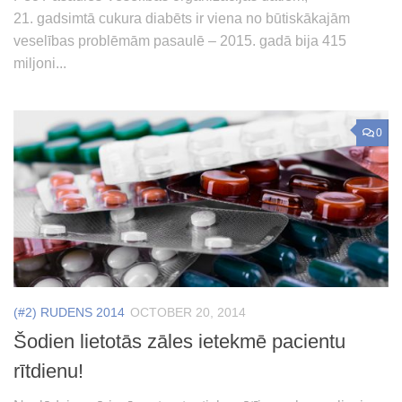
21. gadsimtā cukura diabēts ir viena no būtiskākajām
veselības problēmām pasaulē – 2015. gadā bija 415
miljoni...
0
(#2) RUDENS 2014
OCTOBER 20, 2014
Šodien lietotās zāles ietekmē pacientu
rītdienu!