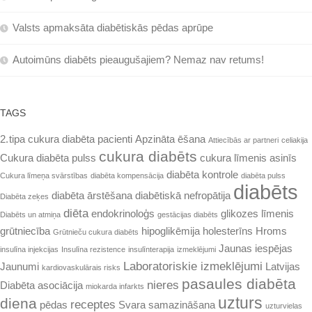
Valsts apmaksāta diabētiskās pēdas aprūpe
Autoimūns diabēts pieaugušajiem? Nemaz nav retums!
TAGS
2. tipa cukura diabēta pacienti
Apzināta ēšana
Attiecībās ar partneri
celiakija
cukura diabēts
Cukura diabēta pulss
cukura līmenis asinīs
diabēta kontrole
Cukura līmeņa svārstības
diabēta kompensācija
diabēta pulss
diabēts
diabēta ārstēšana
diabētiskā nefropātija
Diabēta zeķes
diēta
endokrinoloģs
glikozes līmenis
Diabēts un atmiņa
gestācijas diabēts
grūtniecība
hipoglikēmija
holesterīns
Hroms
Grūtnieču cukura diabēts
Jaunas iespējas
insulīna injekcijas
Insulīna rezistence
insulīnterapija
izmeklējumi
Laboratoriskie izmeklējumi
Jaunumi
Latvijas
kardiovaskulārais risks
pasaules diabēta
nieres
Diabēta asociācija
miokarda infarkts
uzturs
diena
receptes
pēdas
Svara samazināšana
uzturvielas