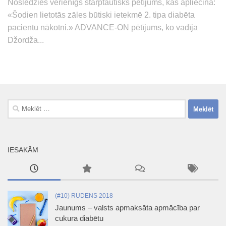
Noslēdzies vērienīgs starptautisks pētījums, kas apliecina:
«Šodien lietotās zāles būtiski ietekmē 2. tipa diabēta
pacientu nākotni.» ADVANCE-ON pētījums, ko vadīja
Džordža...
Meklēt:
IESAKĀM
(#10) RUDENS 2018
Jaunums – valsts apmaksāta apmācība par
cukura diabētu