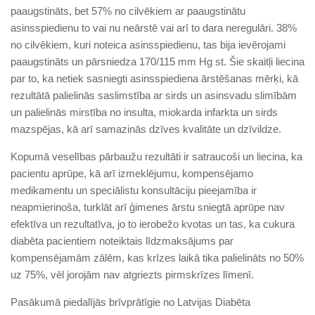
paaugstināts, bet 57% no cilvēkiem ar paaugstinātu
asinsspiedienu to vai nu neārstē vai arī to dara neregulāri. 38%
no cilvēkiem, kuri noteica asinsspiedienu, tas bija ievērojami
paaugstināts un pārsniedza 170/115 mm Hg st. Šie skaitļi liecina
par to, ka netiek sasniegti asinsspiediena ārstēšanas mērķi, kā
rezultātā palielinās saslimstība ar sirds un asinsvadu slimībām
un palielinās mirstība no insulta, miokarda infarkta un sirds
mazspējas, kā arī samazinās dzīves kvalitāte un dzīvildze.
Kopumā veselības pārbaužu rezultāti ir satraucoši un liecina, ka
pacientu aprūpe, kā arī izmeklējumu, kompensējamo
medikamentu un speciālistu konsultāciju pieejamība ir
neapmierinoša, turklāt arī ģimenes ārstu sniegtā aprūpe nav
efektīva un rezultatīva, jo to ierobežo kvotas un tas, ka cukura
diabēta pacientiem noteiktais līdzmaksājums par
kompensējamām zālēm, kas krīzes laikā tika palielināts no 50%
uz 75%, vēl jorojām nav atgriezts pirmskrīzes līmenī.
Pasākumā piedalījās brīvprātīgie no Latvijas Diabēta