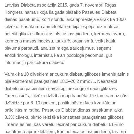
Latvijas Diabēta asociācija 2015. gada 7. novembrī Rīgas
Kongresu namā rīkoja šā gada plašāko Pasaules Diabēta
dienas pasākumu, ko 4 stundu laikā apmeklēja vairāk kā 1000
cilvēku. Pasākuma apmeklētājiem bija iespēja bez maksas
noteikt glikozes līmeni asinīs, asinsspiedienu, ķermeņa svaru,
ķermeņa masas indeksu, tauku % organismā, veikt kaulu
blīvuma pārbaudi, analizēt miega traucējumus, saņemt
endokrinologu, internistu, kā arī podologa padomus, gūt
informāciju par cukura diabētu.
Vairāk kā 10 cilvēkiem ar cukura diabētu glikozes līmenis asinīs
bija ekstremāli paaugstināts 18,2–26,2 mmol/L. Neārstējot
diabētu un pacientiem savlaicīgi nekoriģējot šādu glikozes
līmeni asinīs, cilvēka dzīvība ir apdraudēta. Pie tam samazinās
dzīvildze par 6–10 gadiem, pasliktinās dzīves kvalitāte un
palielinās mirstība. Pasaules Diabēta dienas pasākuma laikā
3,3% cilvēku pirmo reizi tika konstatēts paaugstināts glikozes
līmenis asinīs, kas varētu liecināt par cukura diabētu. 61% no
pasākuma apmeklētājiem, kuri noteica asinsspiedienu, tas bija