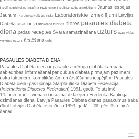
Jaunas iespējas
insulīna injekcijas
Insulīna rezistence
insulīnterapija
izmeklējumi
Laboratoriskie izmeklējumi
Jaunumi
Latvijas
kardiovaskulārais risks
pasaules diabēta
nieres
Diabēta asociācija
miokarda infarkts
uzturs
diena
receptes
pēdas
Svara samazināšana
uzturvielas
ārstēšana
vietējais uzturs
čūla
PASAULES DIABĒTA DIENA
Pasaules Diabēta diena ir pasaules mē­roga globāla kampaņa
sabiedrības infor­mēšanai par cukura diabēta pirmajām pazīmēm,
riska faktoriem, kompli­kācijām un ārstēšanas iespējām. Pasaules
Diabēta dienu pasludināja Starptautiskā Diabēta Federācija
(
International Dia­betes Federation
) 1991. gadā. To atzīmē
14. novembrī – viena no insulīna atklājējiem Frederika Ban­tinga
dzim­šanas dienā. Latvijā Pa­saules Dia­bēta dienas pasā­ku­mus sāka
rīkot Lat­vijas Diabēta asociācija 1993. gadā – tūlīt pēc tās dibinā­
šanas.