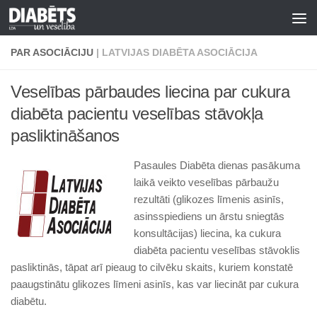
Skip to content
PAR ASOCIĀCIJU
| LATVIJAS DIABĒTA ASOCIĀCIJA
Veselības pārbaudes liecina par cukura
diabēta pacientu veselības stāvokļa
pasliktināšanos
Pasaules Diabēta dienas pasākuma
laikā veikto veselības pārbaužu
rezultāti (glikozes līmenis asinīs,
asinsspiediens un ārstu sniegtās
konsultācijas) liecina, ka cukura
diabēta pacientu veselības stāvoklis
pasliktinās, tāpat arī pieaug to cilvēku skaits, kuriem konstatē
paaugstinātu glikozes līmeni asinīs, kas var liecināt par cukura
diabētu.