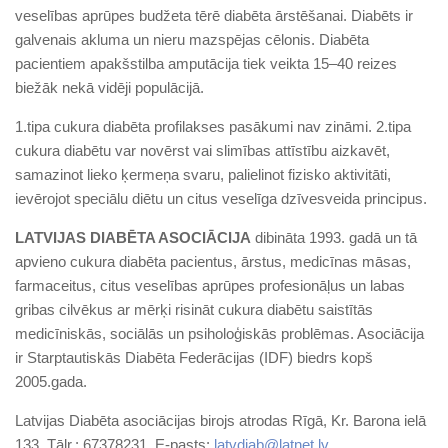
veselības aprūpes budžeta tērē diabēta ārstēšanai. Diabēts ir
galvenais akluma un nieru mazspējas cēlonis. Diabēta
pacientiem apakšstilba amputācija tiek veikta 15–40 reizes
biežāk nekā vidēji populācijā.
1.tipa cukura diabēta profilakses pasākumi nav zināmi. 2.tipa
cukura diabētu var novērst vai slimības attīstību aizkavēt,
samazinot lieko ķermeņa svaru, palielinot fizisko aktivitāti,
ievērojot speciālu diētu un citus veselīga dzīvesveida principus.
LATVIJAS DIABĒTA ASOCIĀCIJA
dibināta 1993. gadā un tā
apvieno cukura diabēta pacientus, ārstus, medicīnas māsas,
farmaceitus, citus veselības aprūpes profesionāļus un labas
gribas cilvēkus ar mērķi risināt cukura diabētu saistītās
medicīniskās, sociālās un psiholoģiskās problēmas. Asociācija
ir Starptautiskās Diabēta Federācijas (IDF) biedrs kopš
2005.gada.
Latvijas Diabēta asociācijas birojs atrodas Rīgā, Kr. Barona ielā
133. Tālr.: 67378231. E-pasts:
latvdiab@latnet.lv
.