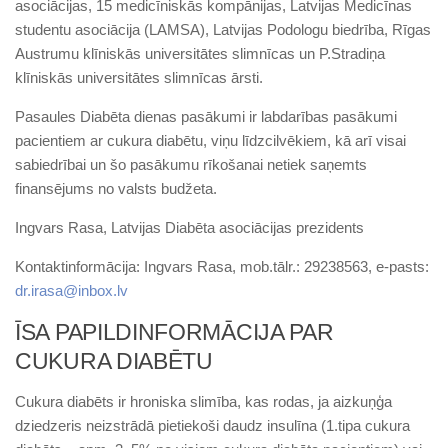
asociācijas, 15 medicīniskās kompānijas, Latvijas Medicīnas
studentu asociācija (LAMSA), Latvijas Podologu biedrība, Rīgas
Austrumu klīniskās universitātes slimnīcas un P.Stradiņa
klīniskās universitātes slimnīcas ārsti.
Pasaules Diabēta dienas pasākumi ir labdarības pasākumi
pacientiem ar cukura diabētu, viņu līdzcilvēkiem, kā arī visai
sabiedrībai un šo pasākumu rīkošanai netiek saņemts
finansējums no valsts budžeta.
Ingvars Rasa, Latvijas Diabēta asociācijas prezidents
Kontaktinformācija: Ingvars Rasa, mob.tālr.: 29238563, e-pasts:
dr.irasa@inbox.lv
ĪSA PAPILDINFORMĀCIJA PAR
CUKURA DIABĒTU
Cukura diabēts ir hroniska slimība, kas rodas, ja aizkuņģa
dziedzeris neizstrādā pietiekoši daudz insulīna (1.tipa cukura