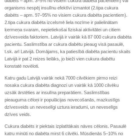
diabēts – apm. 3–5% no visiem cukura diabēta pacientiem) vai
organisms nespēj insulīnu efektīvi izmantot (2.tipa cukura
diabēts – apm. 97–95% no visiem cukura diabēta pacientiem).
2.tipa cukura diabēta izcelsmē liela nozīme ir palielinātam
ķermeņa svaram, nepietiekošai fiziskai aktivitātei un citiem
dzīvesveida faktoriem. Latvijā ir vairāk kā 87 000 cukura diabēta
pacientu. Saslimstība ar cukura diabētu pieaug visā pasaulē,
t.sk. arī Latvijā. Domājams, ka patiesībā diabēta pacientu skaits
Latvijā ir pat 2 reizes lielāks, jo bieži vien cukura diabētu
konstatē novēloti.
Katru gadu Latvijā vairāk nekā 7000 cilvēkiem pirmo reizi
nosaka cukura diabēta diagnozi un vairāk kā 1000 cilvēku
uzsāk ārstēties ar insulīna preparātiem. Saslimstības
pieauguma cēloņi ir populācijas novecošanās, mazkustīgs
dzīvesveids un neveselīgi uztura ieradumi, un neveselīgs
dzīves veids.
Cukura diabēts ir piektais izplatītākais nāves cēlonis. Pasaulē
katru minūti no diabēta mirst 6 cilvēki. Mūsdienās 5–10% no