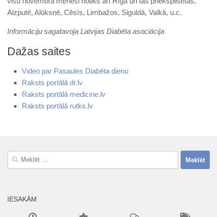
visu novembra mēnesi notiks arī Rīgā un tās priekšpilsētās,
Aizputē, Alūksnē, Cēsīs, Limbažos, Siguldā, Valkā, u.c.
Informāciju sagatavoja Latvijas Diabēta asociācija
Dažas saites
Video par Pasaules Diabēta dienu
Raksts portālā dr.lv
Raksts portālā medicine.lv
Raksts portālā rutks.lv
Meklēt:
IESAKĀM