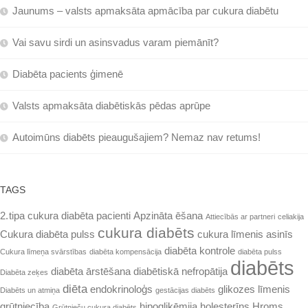
Jaunums – valsts apmaksāta apmācība par cukura diabētu
Vai savu sirdi un asinsvadus varam piemānīt?
Diabēta pacients ģimenē
Valsts apmaksāta diabētiskās pēdas aprūpe
Autoimūns diabēts pieaugušajiem? Nemaz nav retums!
TAGS
2. tipa cukura diabēta pacienti
Apzināta ēšana
Attiecībās ar partneri
celiakija
cukura diabēts
Cukura diabēta pulss
cukura līmenis asinīs
diabēta kontrole
Cukura līmeņa svārstības
diabēta kompensācija
diabēta pulss
diabēts
diabēta ārstēšana
diabētiskā nefropātija
Diabēta zeķes
diēta
endokrinoloģs
glikozes līmenis
Diabēts un atmiņa
gestācijas diabēts
grūtniecība
hipoglikēmija
holesterīns
Hroms
Grūtnieču cukura diabēts