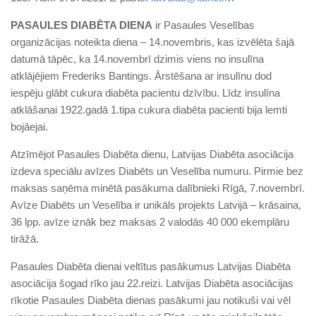
PASAULES DIABĒTA DIENA
ir Pasaules Veselības
organizācijas noteikta diena – 14.novembris, kas izvēlēta šajā
datumā tāpēc, ka 14.novembrī dzimis viens no insulīna
atklājējiem Frederiks Bantings. Ārstēšana ar insulīnu dod
iespēju glābt cukura diabēta pacientu dzīvību. Līdz insulīna
atklāšanai 1922.gadā 1.tipa cukura diabēta pacienti bija lemti
bojāejai.
Atzīmējot Pasaules Diabēta dienu, Latvijas Diabēta asociācija
izdeva speciālu avīzes Diabēts un Veselība numuru. Pirmie bez
maksas saņēma minētā pasākuma dalībnieki Rīgā, 7.novembrī.
Avīze Diabēts un Veselība ir unikāls projekts Latvijā – krāsaina,
36 lpp. avīze iznāk bez maksas 2 valodās 40 000 ekemplāru
tirāžā.
Pasaules Diabēta dienai veltītus pasākumus Latvijas Diabēta
asociācija šogad rīko jau 22.reizi. Latvijas Diabēta asociācijas
rīkotie Pasaules Diabēta dienas pasākumi jau notikuši vai vēl