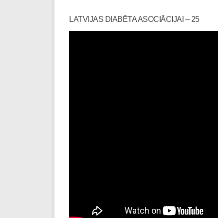
LATVIJAS DIABĒTA ASOCIĀCIJAI – 25