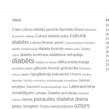
P
TAGS
Pa
k
2. tipa cukura diabēta pacienti
Apzināta ēšana
Attiecībās
d
cukura
Cukura diabēta pulss
ar partneri
celiakija
k
diabēts
di
cukura līmenis asinīs
Cukura līmeņa svārstības
(
I
diabēta kontrole
diabēta kompensācija
diabēta pulss
Diabēta
at
diabēta ārstēšana
diabētiskā nefropātija
zeķes
Fr
diabēts
sa
diēta
endokrinoloģs
Diabēts un atmiņa
Di
glikozes līmenis
grūtniecība
š
gestācijas diabēts
Grūtnieču
hipoglikēmija
holesterīns
Hroms
cukura diabēts
insulīna
Jaunas
injekcijas
Insulīna rezistence
insulīnterapija
izmeklējumi
Laboratoriskie
iespējas
Jaunumi
kardiovaskulārais risks
izmeklējumi
Latvijas Diabēta asociācija
miokarda
pasaules diabēta diena
nieres
infarkts
uzturs
receptes
pēdas
Svara samazināšana