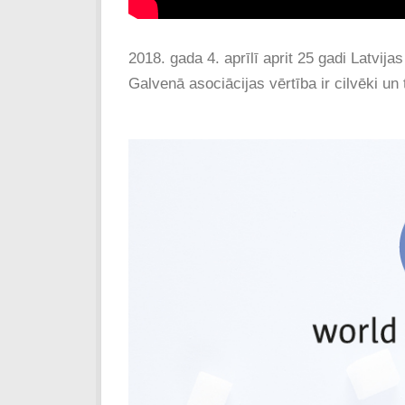
2018. gada 4. aprīlī aprit 25 gadi Latvijas
Galvenā asociācijas vērtība ir cilvēki un 