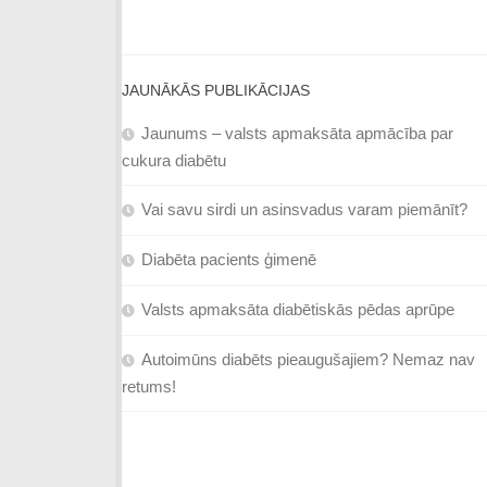
JAUNĀKĀS PUBLIKĀCIJAS
Jaunums – valsts apmaksāta apmācība par
cukura diabētu
Vai savu sirdi un asinsvadus varam piemānīt?
Diabēta pacients ģimenē
Valsts apmaksāta diabētiskās pēdas aprūpe
Autoimūns diabēts pieaugušajiem? Nemaz nav
retums!