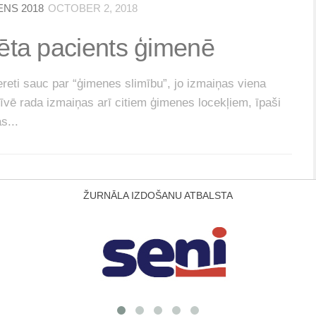
ENS 2018
OCTOBER 2, 2018
ēta pacients ģimenē
reti sauc par “ģimenes slimību”, jo izmaiņas viena
īvē rada izmaiņas arī citiem ģimenes locekļiem, īpaši
s...
ŽURNĀLA IZDOŠANU ATBALSTA