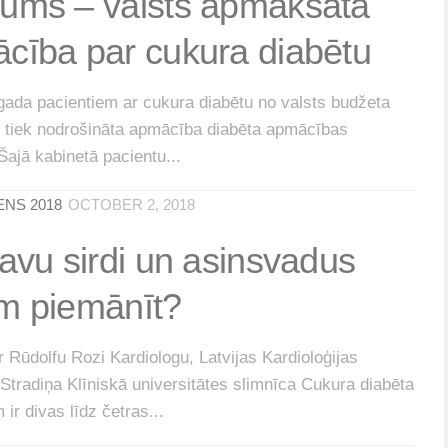
ums – valsts apmaksāta
cība par cukura diabētu
gada pacientiem ar cukura diabētu no valsts budžeta
m tiek nodrošināta apmācība diabēta apmācības
Šajā kabinetā pacientu...
ENS 2018
OCTOBER 2, 2018
savu sirdi un asinsvadus
m piemānīt?
ar Rūdolfu Rozi Kardiologu, Latvijas Kardioloģijas
 Stradiņa Klīniskā universitātes slimnīca Cukura diabēta
 ir divas līdz četras...