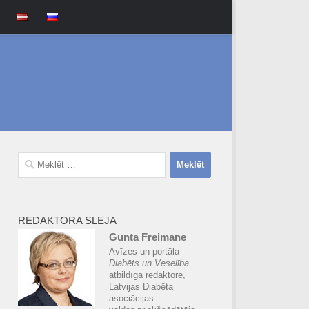
Meklēt:
REDAKTORA SLEJA
Gunta Freimane
Avīzes un portāla
Diabēts un Veselība
atbildīgā redaktore,
Latvijas Diabēta
asociācijas