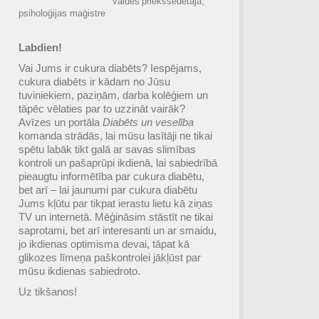
valdes priekšsēdētāja,
psiholoģijas maģistre
Labdien!
Vai Jums ir cukura diabēts? Iespējams,
cukura diabēts ir kādam no Jūsu
tuviniekiem, paziņām, darba kolēģiem un
tāpēc vēlaties par to uzzināt vairāk?
Avīzes un portāla
Diabēts un veselība
komanda strādās, lai mūsu lasītāji ne tikai
spētu labāk tikt galā ar savas slimības
kontroli un pašaprūpi ikdienā, lai sabiedrībā
pieaugtu informētība par cukura diabētu,
bet arī – lai jaunumi par cukura diabētu
Jums kļūtu par tikpat ierastu lietu kā ziņas
TV un internetā. Mēģināsim stāstīt ne tikai
saprotami, bet arī interesanti un ar smaidu,
jo ikdienas optimisma devai, tāpat kā
glikozes līmeņa paškontrolei jākļūst par
mūsu ikdienas sabiedroto.
Uz tikšanos!