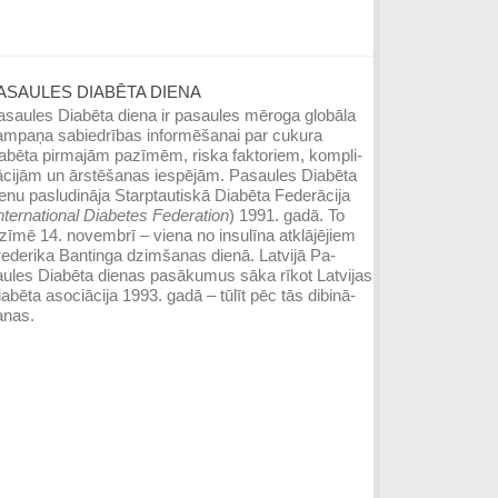
ASAULES DIABĒTA DIENA
saules Diabēta diena ir pasaules mē­roga globāla
ampaņa sabiedrības infor­mēšanai par cukura
iabēta pirmajām pazīmēm, riska faktoriem, kompli­
ācijām un ārstēšanas iespējām. Pasaules Diabēta
enu pasludināja Starptautiskā Diabēta Federācija
nternational Dia­betes Federation
) 1991. gadā. To
zīmē 14. novembrī – viena no insulīna atklājējiem
ederika Ban­tinga dzim­šanas dienā. Latvijā Pa­
ules Dia­bēta dienas pasā­ku­mus sāka rīkot Lat­vijas
abēta asociācija 1993. gadā – tūlīt pēc tās dibinā­
anas.