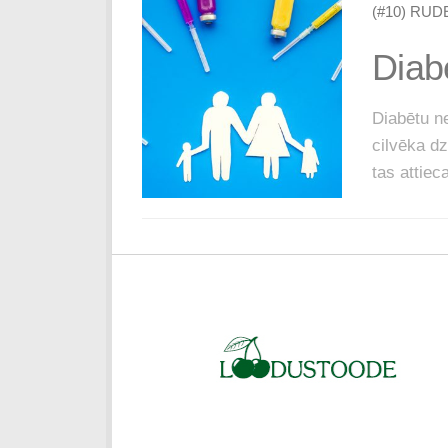
(#10) RUD
Diab
Diabētu ne
cilvēka dz
tas attieca