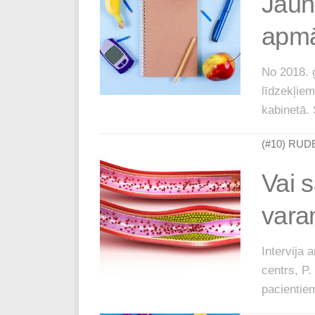
Jaun
apmā
No 2018. 
līdzekļie
kabinetā. 
(#10) RUD
Vai 
vara
Intervija 
centrs, P.
pacientiem