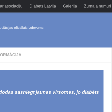
ar asociāciju
Diabēts Latvijā
Galerija
Žurnāla numuri
ociācijas oficiālais izdevums
FORMĀCIJA
dodas sasniegt jaunas virsotnes, jo diabēts