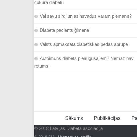
cukura diabētu
Vai savu sirdi un asinsvadus varam piemānīt?
Diabēta pacients ģimenē
Valsts apmaksāta diabētiskās pēdas aprūpe
Autoimūns diabēts pieaugušajiem? Nemaz nav
retums!
Sākums
Publikācijas
Pa
© 2018 Latvijas Diabēta asociācija