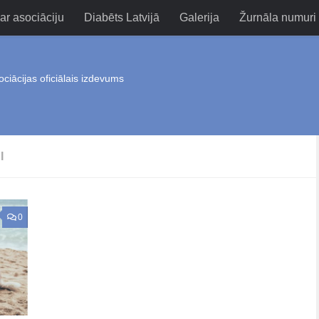
ar asociāciju
Diabēts Latvijā
Galerija
Žurnāla numuri
ociācijas oficiālais izdevums
I
0