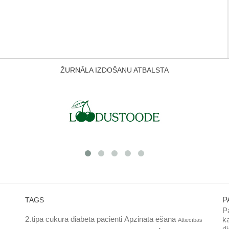
ŽURNĀLA IZDOŠANU ATBALSTA
P
TAGS
Pa
k
2. tipa cukura diabēta pacienti
Apzināta ēšana
Attiecībās
d