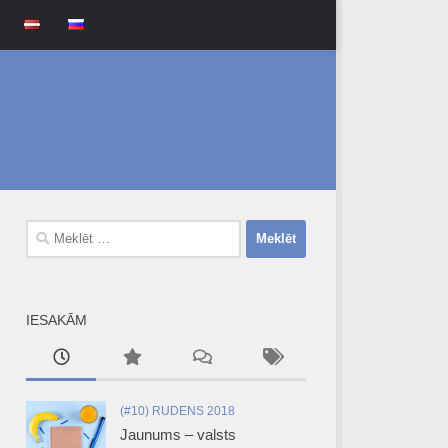
Meklēt:
IESAKĀM
(#10) RUDENS 2018
Jaunums – valsts