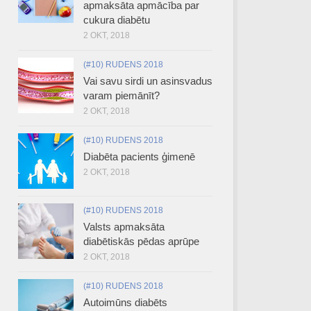
apmaksāta apmācība par
cukura diabētu
2 OKT, 2018
(#10) RUDENS 2018
Vai savu sirdi un asinsvadus
varam piemānīt?
2 OKT, 2018
(#10) RUDENS 2018
Diabēta pacients ģimenē
2 OKT, 2018
(#10) RUDENS 2018
Valsts apmaksāta
diabētiskās pēdas aprūpe
2 OKT, 2018
(#10) RUDENS 2018
Autoimūns diabēts