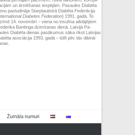
ācijām un ārstēšanas iespējām. Pasaules Diabēta
enu pasludināja Starptautiskā Diabēta Federācija
nternational Dia­betes Federation
) 1991. gadā. To
zīmē 14. novembrī – viena no insulīna atklājējiem
ederika Ban­tinga dzim­šanas dienā. Latvijā Pa­
ules Dia­bēta dienas pasā­ku­mus sāka rīkot Lat­vijas
abēta asociācija 1993. gadā – tūlīt pēc tās dibinā­
anas.
Žurnāla numuri