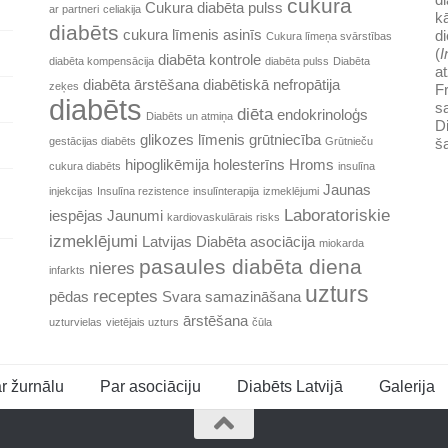
cukura
Cukura diabēta pulss
ar partneri
celiakija
k
diabēts
di
cukura līmenis asinīs
Cukura līmeņa svārstības
(
I
diabēta kontrole
diabēta kompensācija
diabēta pulss
Diabēta
at
diabēta ārstēšana
diabētiskā nefropātija
zeķes
Fr
diabēts
sa
diēta
endokrinoloģs
Diabēts un atmiņa
Di
glikozes līmenis
grūtniecība
š
gestācijas diabēts
Grūtnieču
hipoglikēmija
holesterīns
Hroms
cukura diabēts
insulīna
Jaunas
injekcijas
Insulīna rezistence
insulīnterapija
izmeklējumi
Laboratoriskie
iespējas
Jaunumi
kardiovaskulārais risks
izmeklējumi
Latvijas Diabēta asociācija
miokarda
pasaules diabēta diena
nieres
infarkts
uzturs
receptes
pēdas
Svara samazināšana
ārstēšana
uzturvielas
vietējais uzturs
čūla
r žurnālu
Par asociāciju
Diabēts Latvijā
Galerija