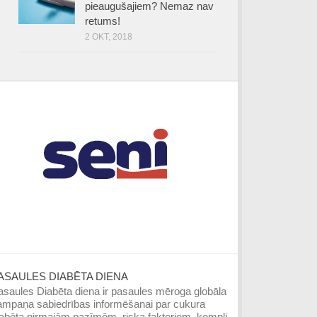
pieaugušajiem? Nemaz nav
retums!
2 OKT, 2018
ASAULES DIABĒTA DIENA
saules Diabēta diena ir pasaules mē­roga globāla
ampaņa sabiedrības infor­mēšanai par cukura
iabēta pirmajām pazīmēm, riska faktoriem, kompli­