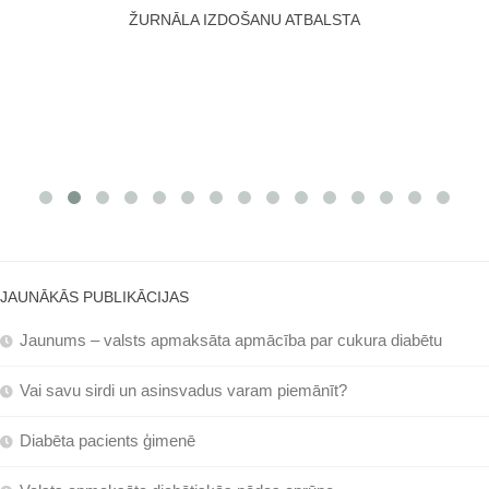
ŽURNĀLA IZDOŠANU ATBALSTA
JAUNĀKĀS PUBLIKĀCIJAS
Jaunums – valsts apmaksāta apmācība par cukura diabētu
Vai savu sirdi un asinsvadus varam piemānīt?
Diabēta pacients ģimenē