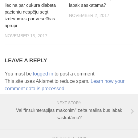
liecina par cukura diabēta
labāk saskatāma?
pacientu nespēju segt
NOVEMBER 2, 2017
izdevumus par veselības
aprūpi
NOVEMBER 15, 2017
LEAVE A REPLY
You must be
logged in
to post a comment.
This site uses Akismet to reduce spam.
Learn how your
comment data is processed
.
NEXT STORY
Vai “insulīnterapijas mākonim” zelta maliņa būs labāk
saskatāma?