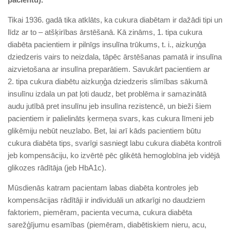
Tikai 1936. gadā tika atklāts, ka cukura diabētam ir dažādi tipi un
līdz ar to – atšķirības ārstēšanā. Kā zināms, 1. tipa cukura
diabēta pacientiem ir pilnīgs insulīna trūkums, t. i., aizkuņģa
dziedzeris vairs to neizdala, tāpēc ārstēšanas pamatā ir insulīna
aizvietošana ar insulīna preparātiem. Savukārt pacientiem ar
2. tipa cukura diabētu aizkuņģa dziedzeris slimības sākumā
insulīnu izdala un pat ļoti daudz, bet problēma ir samazinātā
audu jutībā pret insulīnu jeb insulīna rezistencē, un bieži šiem
pacientiem ir palielināts ķermeņa svars, kas cukura līmeni jeb
glikēmiju nebūt neuzlabo. Bet, lai arī kāds pacientiem būtu
cukura diabēta tips, svarīgi sa­sniegt labu cukura diabēta kontroli
jeb kompensāciju, ko izvērtē pēc glikētā hemoglobīna jeb vidējā
glikozes rādītāja (jeb HbA1c).
Mūsdienās katram pacientam labas diabēta kontroles jeb
kompensācijas rādītāji ir individuāli un atkarīgi no daudziem
faktoriem, piemēram, pacienta vecuma, cukura diabēta
sarežģījumu esamības (piemēram, diabētiskiem nieru, acu,