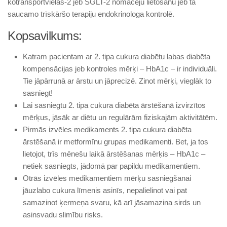
kotransportvielas-2 jeb SGLT-2 nomācēju lietošanu jeb tā
saucamo trīskāršo terapiju endokrinologa kontrolē.
Kopsavilkums:
Katram pacientam ar 2. tipa cukura diabētu labas diabēta
kompensācijas jeb kontroles mērķi – HbA1c – ir individuāli.
Tie jāpārrunā ar ārstu un jāprecizē. Zinot mērķi, vieglāk to
sasniegt!
Lai sasniegtu 2. tipa cukura diabēta ārstēšanā izvirzītos
mērķus, jāsāk ar diētu un regulārām fiziskajām aktivitātēm.
Pirmās izvēles medikaments 2. tipa cukura diabēta
ārstēšanā ir metformīnu grupas medikamenti. Bet, ja tos
lietojot, trīs mēnešu laikā ārstēšanas mērķis – HbA1c –
netiek sasniegts, jādomā par papildu medikamentiem.
Otrās izvēles medikamentiem mēr­ķu sasniegšanai
jāuzlabo cukura līmenis asinīs, nepalielinot vai pat
samazinot ķermeņa svaru, kā arī jāsamazina sirds un
asinsvadu slimību risks.