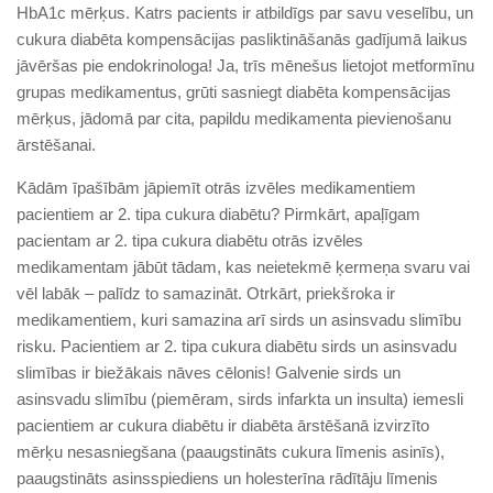
HbA1c mērķus. Katrs pacients ir atbildīgs par savu veselību, un
cukura diabēta kompensācijas pasliktināšanās gadījumā laikus
jāvēršas pie endokrinologa! Ja, trīs mēnešus lietojot metformīnu
grupas medikamentus, grūti sasniegt diabēta kompensācijas
mērķus, jādomā par cita, papildu medikamenta pievienošanu
ārstēšanai.
Kādām īpašībām jāpiemīt otrās izvēles medikamentiem
pacientiem ar 2. tipa cukura diabētu? Pirmkārt, apaļīgam
pacientam ar 2. tipa cukura diabētu otrās izvēles
medikamentam jābūt tādam, kas neietekmē ķermeņa svaru vai
vēl labāk – palīdz to samazināt. Otrkārt, priekšroka ir
medikamentiem, kuri samazina arī sirds un asinsvadu slimību
risku. Pacientiem ar 2. tipa cukura diabētu sirds un asinsvadu
slimības ir biežākais nāves cēlonis! Galvenie sirds un
asinsvadu slimību (piemēram, sirds infarkta un insulta) iemesli
pacientiem ar cukura diabētu ir diabēta ārstēšanā izvirzīto
mērķu nesasniegšana (paaugstināts cukura līmenis asinīs),
paaugstināts asinsspiediens un holesterīna rādītāju līmenis