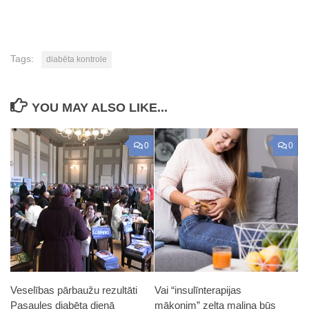
Tags:
diabēta kontrole
YOU MAY ALSO LIKE...
0
0
Veselības pārbaužu rezultāti
Vai “insulīnterapijas
Pasaules diabēta dienā
mākonim” zelta maliņa būs