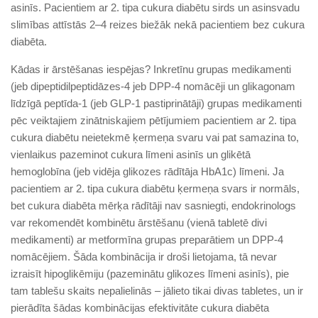
asinīs. Pacientiem ar 2. tipa cukura diabētu sirds un asinsvadu
slimības attīstās 2–4 reizes biežāk nekā pacientiem bez cukura
diabēta.
Kādas ir ārstēšanas iespējas? Inkretīnu grupas medikamenti
(jeb dipeptidilpeptidāzes-4 jeb DPP-4 nomācēji un glikagonam
līdzīgā peptīda-1 (jeb GLP-1 pastiprinātāji) grupas medikamenti
pēc veiktajiem zinātniskajiem pētījumiem pacientiem ar 2. tipa
cukura diabētu neietekmē ķermeņa svaru vai pat samazina to,
vienlaikus pazeminot cukura līmeni asinīs un glikētā
hemoglobīna (jeb vidēja glikozes rādītāja HbA1c) līmeni. Ja
pacientiem ar 2. tipa cukura diabētu ķermeņa svars ir normāls,
bet cukura diabēta mērķa rādītāji nav sasniegti, endokrinologs
var rekomendēt kombinētu ārstēšanu (vienā tabletē divi
medikamenti) ar metformīna grupas preparātiem un DPP-4
nomācējiem. Šāda kombinācija ir droši lietojama, tā nevar
izraisīt hipoglikēmiju (pazeminātu glikozes līmeni asinīs), pie
tam tablešu skaits nepalielinās – jālieto tikai divas tabletes, un ir
pierādīta šādas kombinācijas efektivitāte cukura diabēta