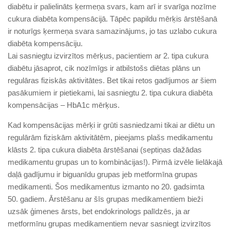
diabētu ir palielināts ķermeņa svars, kam arī ir svarīga nozīme
cukura diabēta kompensācijā. Tāpēc papildu mērķis ārstēšanā
ir noturīgs ķermeņa svara samazinājums, jo tas uzlabo cukura
diabēta kompensāciju.
Lai sasniegtu izvirzītos mērķus, pacientiem ar 2. tipa cukura
diabētu jāsaprot, cik nozīmīgs ir atbilstošs diētas plāns un
regulāras fiziskās aktivitātes. Bet tikai retos gadījumos ar šiem
pasākumiem ir pietiekami, lai sasniegtu 2. tipa cukura diabēta
kompensācijas – HbA1c mērķus.
Kad kompensācijas mērķi ir grūti sasniedzami tikai ar diētu un
regulārām fiziskām aktivitātēm, pieejams plašs medikamentu
klāsts 2. tipa cukura diabēta ārstēšanai (septiņas dažādas
medikamentu grupas un to kombinācijas!). Pirmā izvēle lielākajā
daļā gadījumu ir biguanīdu grupas jeb metformīna grupas
medikamenti. Šos medikamentus izmanto no 20. gadsimta
50. gadiem. Ārstēšanu ar šīs grupas medikamentiem bieži
uzsāk ģimenes ārsts, bet endokrinologs palīdzēs, ja ar
metformīnu grupas medikamentiem nevar sa­sniegt izvirzītos