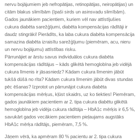
nervu bojājumiem jeb nefropātijas, retinopātijas, neiropātijas) un
citām blakus slimībām (īpaši sirds un asinsvadu slimībām).
Gados jaunākiem pacientiem, kuriem vēl nav attīstījušies
cukura diabēta sarežģījumi, diabēta kompensācijas rādītāji ir
daudz stingrāki! Pierādīts, ka laba cukura diabēta kompensācija
samazina diabēta izraisītu sarežģījumu (piemēram, acu, nieru
un nervu bojājumu) attīstības risku.
Pārrunājiet ar ārstu savus individuālos cukura diabēta
kompensācijas rādītājus – kāds glikētā hemoglobīna jeb vidējā
cukura līmenis ir jāsasniedz? Kādam cukura līmenim jābūt
tukšā dūšā no rīta? Kādam cukura līmenim jābūt divas stundas
pēc ēšanas? Izprotot un pārrunājot cukura diabēta
kompensācijas mērķus, kļūst skaidrs, uz ko tiekties! Piemēram,
gados jaunākiem pacientiem ar 2. tipa cukura diabētu glikētā
hemoglobīna jeb vidēja cukura rādītāja – HbA1c mērķis ir 6,5 %,
savukārt gados vecākiem pacientiem pieļaujams augstāks
HbA1c mērķa rādītājs, piemēram, 7,5 %.
Jāņem vērā, ka apmēram 80 % pacientu ar 2. tipa cukura