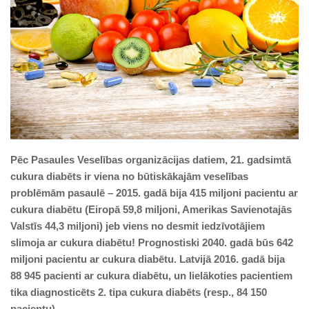
Pēc Pasaules Veselības organizācijas datiem, 21. gadsimtā
cukura diabēts ir viena no būtiskākajām veselības
problēmām pasaulē – 2015. gadā bija 415 miljoni pacientu ar
cukura diabētu (Eiropā 59,8 miljoni, Amerikas Savienotajās
Valstīs 44,3 miljoni) jeb viens no desmit iedzīvotājiem
slimoja ar cukura diabētu! Prognostiski 2040. gadā būs 642
miljoni pacientu ar cukura diabētu. Latvijā 2016. gadā bija
88 945 pacienti ar cukura diabētu, un lielākoties pacientiem
tika diagnosticēts 2. tipa cukura diabēts (resp., 84 150
pacientu).