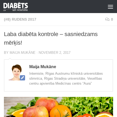
Skip to content
(#8) RUDENS 2017
0
Laba diabēta kontrole – sasniedzams
mērķis!
BY
MAIJA MUKĀNE
·
NOVEMBER 2, 2017
Maija Mukāne
Interniste, Rīgas Austrumu klīniskā universitātes
slimnīca, Rīgas Stradiņa universitāte, Veselības
centru apvienība Medicīnas centrs “Aura”