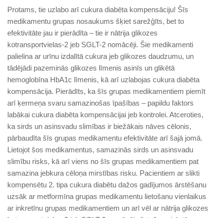
Protams, tie uzlabo arī cukura diabēta kompensāciju! Šīs
medikamentu grupas nosaukums šķiet sarežģīts, bet to
efektivitāte jau ir pierādīta – tie ir nātrija glikozes
kotransportvielas-2 jeb SGLT-2 nomācēji. Šie medikamenti
palielina ar urīnu izdalītā cukura jeb glikozes daudzumu, un
tādējādi pazeminās glikozes līmenis asinīs un glikētā
hemoglobīna HbA1c līmenis, kā arī uzlabojas cukura diabēta
kompensācija. Pierādīts, ka šīs grupas medikamentiem piemīt
arī ķermeņa svaru samazinošas īpašības – papildu faktors
labākai cukura diabēta kompensācijai jeb kontrolei. Atceroties,
ka sirds un asinsvadu slimības ir biežākais nāves cēlonis,
pārbaudīta šīs grupas medikamentu efektivitāte arī šajā jomā.
Lietojot šos medikamentus, samazinās sirds un asinsvadu
slimību risks, kā arī viens no šīs grupas medikamentiem pat
samazina jebkura cēloņa mirstības risku. Pacientiem ar slikti
kompensētu 2. tipa cukura diabētu dažos gadījumos ārstēšanu
uzsāk ar metformīna grupas medikamentu lietošanu vienlaikus
ar inkretīnu grupas medikamentiem un arī vēl ar nātrija glikozes