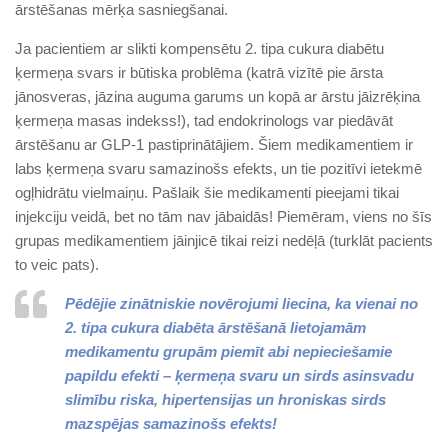
ārstēšanas mērķa sasniegšanai.
Ja pacientiem ar slikti kompensētu 2. tipa cukura diabētu
ķermeņa svars ir būtiska problēma (katrā vizītē pie ārsta
jānosveras, jāzina auguma garums un kopā ar ārstu jāizrēķina
ķermeņa masas indekss!), tad endokrinologs var piedāvāt
ārstēšanu ar GLP-1 pastiprinātājiem. Šiem medikamentiem ir
labs ķermeņa svaru samazinošs efekts, un tie pozitīvi ietekmē
ogļhidrātu vielmaiņu. Pašlaik šie medikamenti pieejami tikai
injekciju veidā, bet no tām nav jābaidās! Piemēram, viens no šīs
grupas medikamentiem jāinjicē tikai reizi nedēļā (turklāt pacients
to veic pats).
Pēdējie zinātniskie novērojumi liecina, ka vienai no
2. tipa cukura diabēta ārstēšanā lietojamām
medikamentu grupām piemīt abi nepieciešamie
papildu efekti – ķermeņa svaru un sirds asinsvadu
slimību riska, hipertensijas un hroniskas sirds
mazspējas samazinošs efekts!