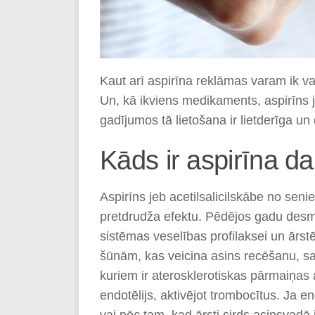
Kaut arī aspirīna reklāmas varam ik v
Un, kā ikviens medikaments, aspirīns j
gadījumos tā lietošana ir lietderīga un
Kāds ir aspirīna 
Aspirīns jeb acetilsalicilskābe no sen
pretdrudža efektu. Pēdējos gadu desmit
sistēmas veselības profilaksei un ārst
šūnām, kas veicina asins recēšanu, s
kuriem ir aterosklerotiskas pārmaiņas
endotēlijs, aktivējot trombocītus. Ja e
vai pēc tam, kad ārsti sirds asinsvadā 