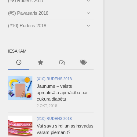
(#8) Rudens 2017
(#9) Pavasaris 2018
(#10) Rudens 2018
IESAKĀM
(#10) RUDENS 2018
Jaunums – valsts
apmaksāta apmācība par
cukura diabētu
2 OKT, 2018
(#10) RUDENS 2018
Vai savu sirdi un asinsvadus
varam piemānīt?