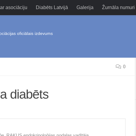
ar asociāciju
Diabēts Latvijā
Galerija
Žurnāla numuri
ociācijas oficiālais izdevums
0
a diabēts
oģe, RAKUS endokrinoloģijas nodaļas vadītāja