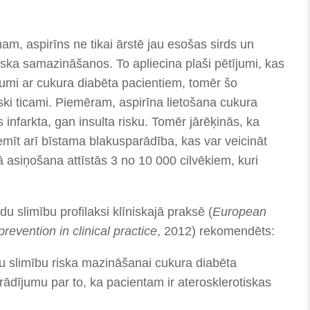
, aspirīns ne tikai ārstē jau esošas sirds un
iska samazināšanos. To apliecina plaši pētījumi, kas
ētījumi ar cukura diabēta pacientiem, tomēr šo
tiski ticami. Piemēram, aspirīna lietošana cukura
infarkta, gan insulta risku. Tomēr jārēķinās, ka
emīt arī bīstama blakusparādība, kas var veicināt
 asiņošana attīstās 3 no 10 000 cilvēkiem, kuri
du slimību profilaksi klīniskajā praksē (
European
evention in clinical practice
, 2012) rekomendēts:
du slimību riska mazināšanai cukura diabēta
rādījumu par to, ka pacientam ir aterosklerotiskas