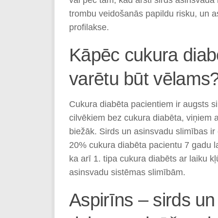
trombu veidošanās papildu risku, un a
profilakse.
Kāpēc cukura diabē
varētu būt vēlams
Cukura diabēta pacientiem ir augsts si
cilvēkiem bez cukura diabēta, viņiem 
biežāk. Sirds un asinsvadu slimības ir
20% cukura diabēta pacientu 7 gadu la
ka arī 1. tipa cukura diabēts ar laiku 
asinsvadu sistēmas slimībām.
Aspirīns – sirds u