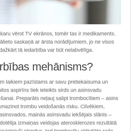
akaru vērot TV ekrānos, tomēr tas ir medikaments.
ālieto saskaņā ar ārsta norādījumiem, jo ne visos
 dažkārt tā iedarbība var būt nelabvēlīga.
darbības mehānisms?
iem laikiem pazīstams ar savu pretiekaisuma un
os aspirīns tiek ieteikts sirds un asinsvadu
ēšanai. Preparāts neļauj salipt trombocītiem – asins
amazinot trombu veidošanās risku. Cilvēkiem,
 asinsvados, mainās asinsvadu iekšējais slānis –
ndotēlija izmaiņas veidojas aterosklerozes rezultātā
ievietojuši stendus, tad trombocītu aktivitāte rada