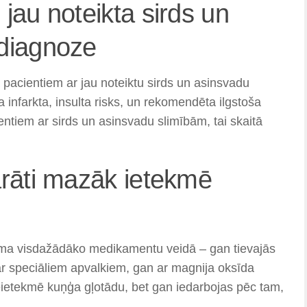
jau noteikta sirds un
 diagnoze
 pacientiem ar jau noteiktu sirds un asinsvadu
infarkta, insulta risks, un rekomendēta ilgstoša
entiem ar sirds un asinsvadu slimībām, tai skaitā
arāti mazāk ietekmē
eejama visdažādāko medikamentu veidā – gan tievajās
 ar speciāliem apvalkiem, gan ar magnija oksīda
eietekmē kuņģa gļotādu, bet gan iedarbojas pēc tam,
.