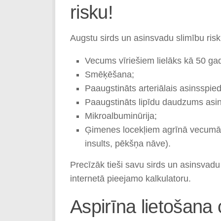
risku!
Augstu sirds un asinsvadu slimību risk
Vecums vīriešiem lielāks kā 50 gadi
Smēķēšana;
Paaugstināts arteriālais asinsspied
Paaugstināts lipīdu daudzums asin
Mikroalbuminūrija;
Ģimenes locekļiem agrīnā vecumā bi
insults, pēkšņa nāve).
Precīzāk tieši savu sirds un asinsvadu 
internetā pieejamo kalkulatoru.
Aspirīna lietošana