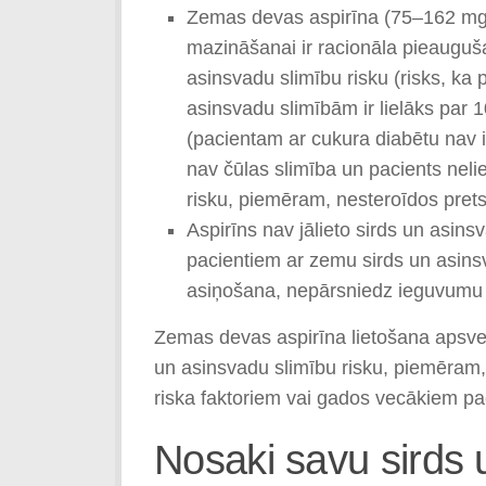
Zemas devas aspirīna (75–162 mg) 
mazināšanai ir racionāla pieauguš
asinsvadu slimību risku (risks, ka 
asinsvadu slimībām ir lielāks par 
(pacientam ar cukura diabētu nav i
nav čūlas slimība un pacients neli
risku, piemēram, nesteroīdos prets
Aspirīns nav jālieto sirds un asins
pacientiem ar zemu sirds un asinsv
asiņošana, nepārsniedz ieguvumu n
Zemas devas aspirīna lietošana apsve
un asinsvadu slimību risku, piemēram,
riska faktoriem vai gados vecākiem pa
Nosaki savu sirds 