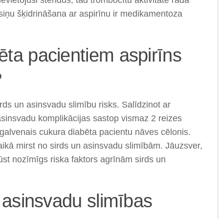
siņu šķidrināšana ar aspirīnu ir medikamentoza
ta pacientiem aspirīns
?
rds un asinsvadu slimību risks. Salīdzinot ar
asinsvadu komplikācijas sastop vismaz 2 reizes
 galvenais cukura diabēta pacientu nāves cēlonis.
ikā mirst no sirds un asinsvadu slimībām. Jāuzsver,
kļūst nozīmīgs riska faktors agrīnām sirds un
n asinsvadu slimības