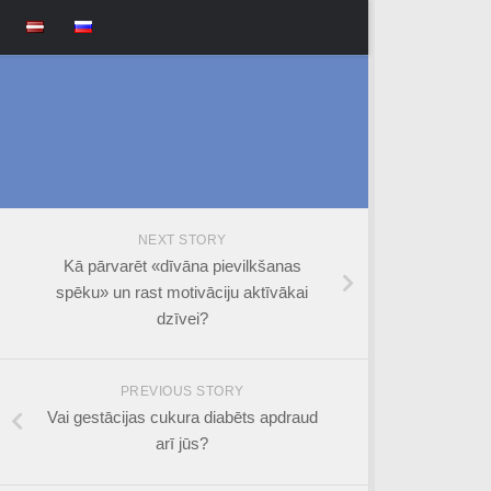
NEXT STORY
Kā pārvarēt «dīvāna pievilkšanas
spēku» un rast motivāciju aktīvākai
dzīvei?
PREVIOUS STORY
Vai gestācijas cukura diabēts apdraud
arī jūs?