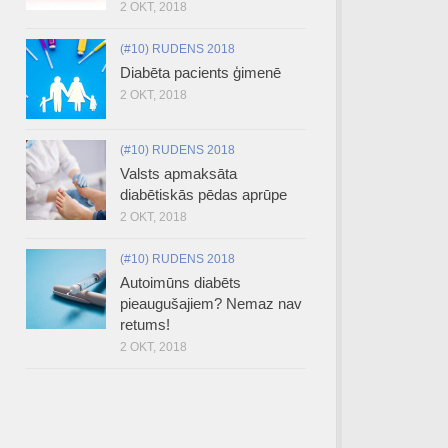
2 OKT, 2018
(#10) RUDENS 2018
Diabēta pacients ģimenē
2 OKT, 2018
(#10) RUDENS 2018
Valsts apmaksāta
diabētiskās pēdas aprūpe
2 OKT, 2018
(#10) RUDENS 2018
Autoimūns diabēts
pieaugušajiem? Nemaz nav
retums!
2 OKT, 2018