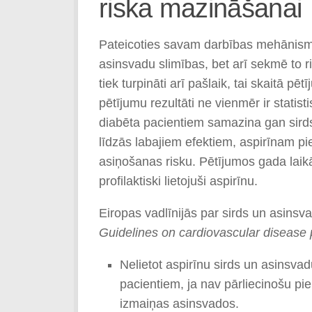
riska mazināšanai
Pateicoties savam darbības mehānismam
asinsvadu slimības, bet arī sekmē to r
tiek turpināti arī pašlaik, tai skaitā p
pētījumu rezultāti ne vienmēr ir statis
diabēta pacientiem samazina gan sirds 
līdzās labajiem efektiem, aspirīnam pi
asiņošanas risku. Pētījumos gada laikā
profilaktiski lietojuši aspirīnu.
Eiropas vadlīnijās par sirds un asinsva
Guidelines on cardiovascular disease pr
Nelietot aspirīnu sirds un asinsva
pacientiem, ja nav pārliecinošu pie
izmaiņas asinsvados.