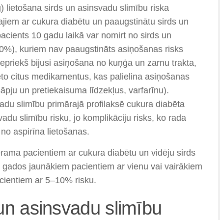
lietošana sirds un asinsvadu slimību riska
ajiem ar cukura diabētu un paaugstinātu sirds un
pacients 10 gadu laikā var nomirt no sirds un
10%), kuriem nav paaugstināts asiņošanas risks
epriekš bijusi asiņošana no kuņģa un zarnu trakta,
eto citus medikamentus, kas palielina asiņošanas
āpju un pretiekaisuma līdzekļus, varfarīnu).
vadu slimību primārajā profilaksē cukura diabēta
adu slimību risku, jo komplikāciju risks, ko rada
o aspirīna lietošanas.
rama pacientiem ar cukura diabētu un vidēju sirds
 gados jaunākiem pacientiem ar vienu vai vairākiem
cientiem ar 5–10% risku.
un asinsvadu slimību