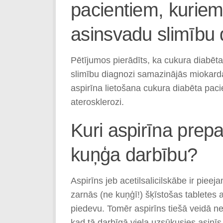
pacientiem, kuriem 
asinsvadu slimību
Pētījumos pierādīts, ka cukura diabēta
slimību diagnozi samazinājās miokarda 
aspirīna lietošana cukura diabēta paci
aterosklerozi.
Kuri aspirīna prep
kuņģa darbību?
Aspirīns jeb acetilsalicil­skābe ir pi
zarnās (ne kuņģī!) šķīstošas tabletes
piedevu. Tomēr aspirīns tiešā veidā n
kad tā darbīgā viela uzsūkusies asinīs