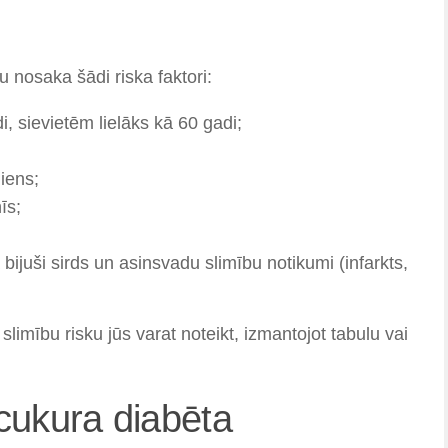
u nosaka šādi riska faktori:
, sievietēm lielāks kā 60 gadi;
iens;
īs;
juši sirds un asinsvadu slimību notikumi (infarkts,
slimību risku jūs varat noteikt, izmantojot tabulu vai
 cukura diabēta