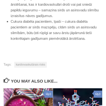
ārstēšanai, kas ir kardiovaskulāri droši vai pat sniedz
papildu ieguvumu – samazina sirds un asinsvadu slimību
izraisītus nāves gadījumus.
Cukura diabēta pacientiem, īpaši – cukura diabēta
pacientiem ar sirds mazspēju, citām sirds un asinsvadu
slimībām, būtu ļoti rūpīgi ar savu ārstu jāpārrunā tieši
konkrētajam gadījumam piemērotākā ārstēšana.
Tags:
kardiovaskulārais risks
YOU MAY ALSO LIKE...
0
0