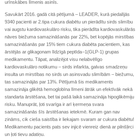
urīnskābes līmenis asinīs.
Savukārt 2016. gadā citā pētījumā – LEADER, kurā piedalījās
9340 pacienti ar 2. tipa cukura diabētu un pierādītu sirds slimību
vai augstu kardiovaskulāro risku, tika pierādīta kardiovaskulārās
nāves biežuma samazināšanās par 22%, bet kopējās mirstības
samazināšanās par 15% tiem cukura diabēta pacientiem, kas
ārstējās ar glikagonam līdzīgā peptīda –1(GLP-1) grupas
medikamentu. Tāpat, analizējot visu nelabvēlīgo
kardiovaskulāro notikumu – sirds infarkta, galvas smadzeņu
insulta un mirstības no sirds un asinsvadu slimībām – biežumu,
tas samazinājās par 13%. Pētījumā šis medikaments
samazināja glikētā hemoglobīna līmeni ātrāk un efektīvāk nekā
standarta ārstēšana, bet tai pašā laikā samazināja hipoglikēmiju
risku. Manuprāt, ļoti svarīga ir arī ķermeņa svara
samazināšanās šīs ārstēšanas ietekmē. Kuram gan nav
zināms, cik cieša saistība ir liekajam svaram ar cukura diabētu!
Medikamentu pacients pats sev injicē vienreiz dienā ar pilnšļirci
un ļoti tievu adatiņu.