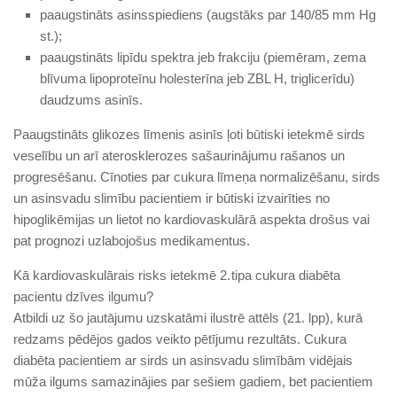
paaugstināts asinsspiediens (augstāks par 140/85 mm Hg
st.);
paaugstināts lipīdu spektra jeb frakciju (piemēram, zema
blīvuma lipoproteīnu holesterīna jeb ZBL H, triglicerīdu)
daudzums asinīs.
Paaugstināts glikozes līmenis asinīs ļoti būtiski ietekmē sirds
veselību un arī aterosklerozes sašaurinājumu rašanos un
progresēšanu. Cīnoties par cukura līmeņa normalizēšanu, sirds
un asinsvadu slimību pacientiem ir būtiski izvairīties no
hipoglikēmijas un lietot no kardiovaskulārā aspekta drošus vai
pat prognozi uzlabojošus medikamentus.
Kā kardiovaskulārais risks ietekmē 2. tipa cukura diabēta
pacientu dzīves ilgumu?
Atbildi uz šo jautājumu uzskatāmi ilustrē attēls (21. lpp), kurā
redzams pēdējos gados veikto pētījumu rezultāts. Cukura
diabēta pacientiem ar sirds un asinsvadu slimībām vidējais
mūža ilgums samazinājies par sešiem gadiem, bet pacientiem