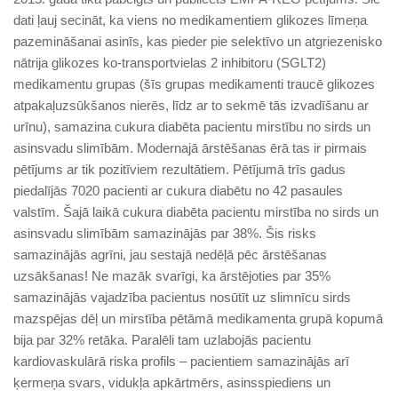
dati ļauj secināt, ka viens no medikamentiem glikozes līmeņa
pazemināšanai asinīs, kas pieder pie selektīvo un atgriezenisko
nātrija glikozes ko-transportvielas 2 inhibitoru (SGLT2)
medikamentu grupas (šīs grupas medikamenti traucē glikozes
atpakaļuzsūkšanos nierēs, līdz ar to sekmē tās izvadīšanu ar
urīnu), samazina cukura diabēta pacientu mirstību no sirds un
asinsvadu slimībām. Modernajā ārstēšanas ērā tas ir pirmais
pētījums ar tik pozitīviem rezultātiem. Pētījumā trīs gadus
piedalījās 7020 pacienti ar cukura diabētu no 42 pasaules
valstīm. Šajā laikā cukura diabēta pacientu mirstība no sirds un
asinsvadu slimībām samazinājās par 38%. Šis risks
samazinājās agrīni, jau sestajā nedēļā pēc ārstēšanas
uzsākšanas! Ne mazāk svarīgi, ka ārstējoties par 35%
samazinājās vajadzība pacientus nosūtīt uz slimnīcu sirds
mazspējas dēļ un mirstība pētāmā medikamenta grupā kopumā
bija par 32% retāka. Paralēli tam uzlabojās pacientu
kardiovaskulārā riska profils – pacientiem samazinājās arī
ķermeņa svars, vidukļa apkārtmērs, asinsspiediens un