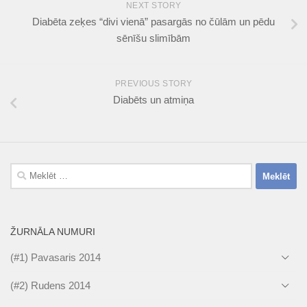
NEXT STORY
Diabēta zeķes “divi vienā” pasargās no čūlām un pēdu
sēnīšu slimībām
PREVIOUS STORY
Diabēts un atmiņa
Meklēt:
ŽURNĀLA NUMURI
(#1) Pavasaris 2014
(#2) Rudens 2014