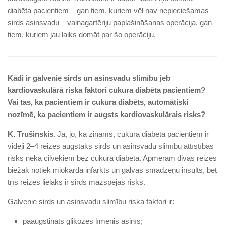
diabēta pacientiem – gan tiem, kuriem vēl nav nepieciešamas
sirds asinsvadu – vainagartēriju paplašināšanas operācija, gan
tiem, kuriem jau laiks domāt par šo operāciju.
Kādi ir galvenie sirds un asinsvadu slimību jeb
kardiovaskulārā riska faktori cukura diabēta pacientiem?
Vai tas, ka pacientiem ir cukura diabēts, automātiski
nozīmē, ka pacientiem ir augsts kardiovaskulārais risks?
K. Trušinskis
. Jā, jo, kā zināms, cukura diabēta pacientiem ir
vidēji 2–4 reizes augstāks sirds un asinsvadu slimību attīstības
risks nekā cilvēkiem bez cukura diabēta. Apmēram divas reizes
biežāk notiek miokarda infarkts un galvas smadzeņu insults, bet
trīs reizes lielāks ir sirds mazspējas risks.
Galvenie sirds un asinsvadu slimību riska faktori ir:
paaugstināts glikozes līmenis asinīs;