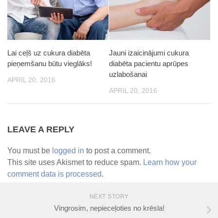
Lai ceļš uz cukura diabēta
Jauni izaicinājumi cukura
pieņemšanu būtu vieglāks!
diabēta pacientu aprūpes
uzlabošanai
APRIL 20, 2016
APRIL 20, 2016
LEAVE A REPLY
You must be
logged in
to post a comment.
This site uses Akismet to reduce spam.
Learn how your
comment data is processed
.
NEXT STORY
Vingrosim, nepieceļoties no krēsla!