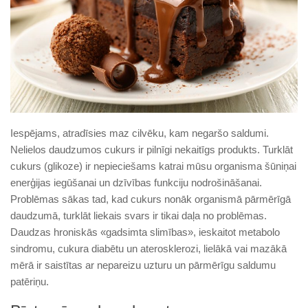
Iespējams, atradīsies maz cilvēku, kam negaršo saldumi.
Nelielos daudzumos cukurs ir pilnīgi nekaitīgs produkts. Turklāt
cukurs (glikoze) ir nepieciešams katrai mūsu organisma šūniņai
enerģijas iegūšanai un dzīvības funkciju nodrošināšanai.
Problēmas sākas tad, kad cukurs nonāk organismā pārmērīgā
daudzumā, turklāt liekais svars ir tikai daļa no problēmas.
Daudzas hroniskās «gadsimta slimības», ieskaitot metabolo
sindromu, cukura diabētu un aterosklerozi, lielākā vai mazākā
mērā ir saistītas ar nepareizu uzturu un pārmērīgu saldumu
patēriņu.