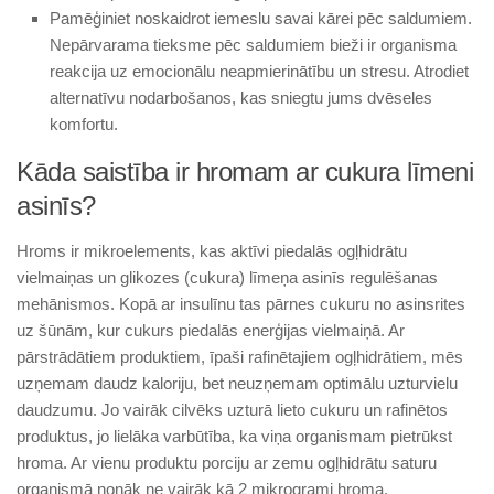
Pamēģiniet noskaidrot iemeslu savai kārei pēc saldumiem.
Nepārvarama tieksme pēc saldumiem bieži ir organisma
reakcija uz emocionālu neapmierinātību un stresu. Atrodiet
alternatīvu nodarbošanos, kas sniegtu jums dvēseles
komfortu.
Kāda saistība ir hromam ar cukura līmeni
asinīs?
Hroms ir mikroelements, kas aktīvi piedalās ogļhidrātu
vielmaiņas un glikozes (cukura) līmeņa asinīs regulēšanas
mehānismos. Kopā ar insulīnu tas pārnes cukuru no asinsrites
uz šūnām, kur cukurs piedalās enerģijas vielmaiņā. Ar
pārstrādātiem produktiem, īpaši rafinētajiem ogļhidrātiem, mēs
uzņemam daudz kaloriju, bet neuzņemam optimālu uzturvielu
daudzumu. Jo vairāk cilvēks uzturā lieto cukuru un rafinētos
produktus, jo lielāka varbūtība, ka viņa organismam pietrūkst
hroma. Ar vienu produktu porciju ar zemu ogļhidrātu saturu
organismā nonāk ne vairāk kā 2 mikrogrami hroma.