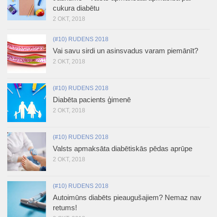
cukura diabētu
2 OKT, 2018
(#10) RUDENS 2018
Vai savu sirdi un asinsvadus varam piemānīt?
2 OKT, 2018
(#10) RUDENS 2018
Diabēta pacients ģimenē
2 OKT, 2018
(#10) RUDENS 2018
Valsts apmaksāta diabētiskās pēdas aprūpe
2 OKT, 2018
(#10) RUDENS 2018
Autoimūns diabēts pieaugušajiem? Nemaz nav
retums!