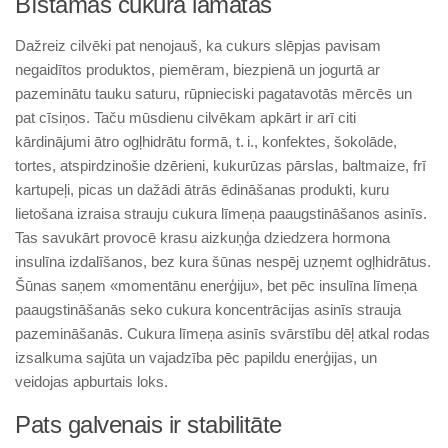
Bīstamās cukura lamatas
Dažreiz cilvēki pat nenojauš, ka cukurs slēpjas pavisam
negaidītos produktos, piemēram, biezpienā un jogurtā ar
pazeminātu tauku saturu, rūpnieciski pagatavotās mērcēs un
pat cīsiņos. Taču mūsdienu cilvēkam apkārt ir arī citi
kārdinājumi ātro ogļhidrātu formā, t. i., konfektes, šokolāde,
tortes, atspirdzinošie dzērieni, kukurūzas pārslas, baltmaize, frī
kartupeļi, picas un dažādi ātrās ēdināšanas produkti, kuru
lietošana izraisa strauju cukura līmeņa paaugstināšanos asinīs.
Tas savukārt provocē krasu aizkuņģa dziedzera hormona
insulīna izdalīšanos, bez kura šūnas nespēj uzņemt ogļhidrātus.
Šūnas saņem «momentānu enerģiju», bet pēc insulīna līmeņa
paaugstināšanās seko cukura koncentrācijas asinīs strauja
pazemināšanās. Cukura līmeņa asinīs svārstību dēļ atkal rodas
izsalkuma sajūta un vajadzība pēc papildu enerģijas, un
veidojas apburtais loks.
Pats galvenais ir stabilitāte