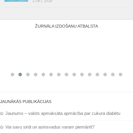
2 OKT, 2018
ŽURNĀLA IZDOŠANU ATBALSTA
JAUNĀKĀS PUBLIKĀCIJAS
Jaunums – valsts apmaksāta apmācība par cukura diabētu
Vai savu sirdi un asinsvadus varam piemānīt?