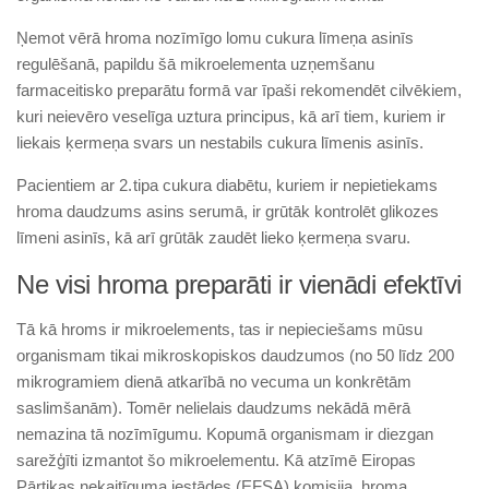
Ņemot vērā hroma nozīmīgo lomu cukura līmeņa asinīs
regulēšanā, papildu šā mikroelementa uzņemšanu
farmaceitisko preparātu formā var īpaši rekomendēt cilvēkiem,
kuri neievēro veselīga uztura principus, kā arī tiem, kuriem ir
liekais ķermeņa svars un nestabils cukura līmenis asinīs.
Pacientiem ar 2. tipa cukura diabētu, kuriem ir nepietiekams
hroma daudzums asins serumā, ir grūtāk kontrolēt glikozes
līmeni asinīs, kā arī grūtāk zaudēt lieko ķermeņa svaru.
Ne visi hroma preparāti ir vienādi efektīvi
Tā kā hroms ir mikroelements, tas ir nepieciešams mūsu
organismam tikai mikroskopiskos daudzumos (no 50 līdz 200
mikrogramiem dienā atkarībā no vecuma un konkrētām
saslimšanām). Tomēr nelielais daudzums nekādā mērā
nemazina tā nozīmīgumu. Kopumā organismam ir diezgan
sarežģīti izmantot šo mikroelementu. Kā atzīmē Eiropas
Pārtikas nekaitīguma iestādes (EFSA) komisija, hroma