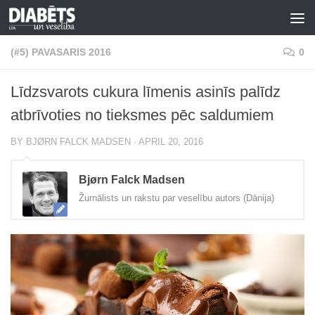
Skip to content
(#5) PAVASARIS 2016
0
Līdzsvarots cukura līmenis asinīs palīdz
atbrīvoties no tieksmes pēc saldumiem
BY
BJØRN FALCK MADSEN
·
APRIL 20, 2016
Bjørn Falck Madsen
Žurnālists un rakstu par veselību autors (Dānija)