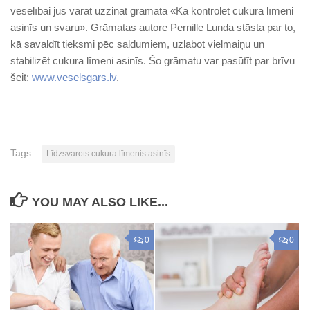
veselībai jūs varat uzzināt grāmatā «Kā kontrolēt cukura līmeni
asinīs un svaru». Grāmatas autore Pernille Lunda stāsta par to,
kā savaldīt tieksmi pēc saldumiem, uzlabot vielmaiņu un
stabilizēt cukura līmeni asinīs. Šo grāmatu var pasūtīt par brīvu
šeit:
www.veselsgars.lv
.
Tags:
Līdzsvarots cukura līmenis asinīs
YOU MAY ALSO LIKE...
0
0