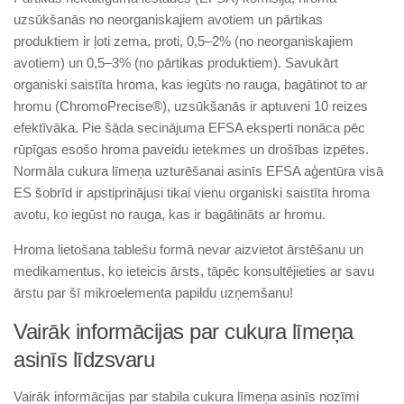
uzsūkšanās no neorganiskajiem avotiem un pārtikas
produktiem ir ļoti zema, proti, 0,5–2% (no neorganiskajiem
avotiem) un 0,5–3% (no pārtikas produktiem). Savukārt
organiski saistīta hroma, kas iegūts no rauga, bagātinot to ar
hromu (ChromoPrecise®), uzsūkšanās ir aptuveni 10 reizes
efektīvāka. Pie šāda secinājuma EFSA eksperti nonāca pēc
rūpīgas esošo hroma paveidu ietekmes un drošības izpētes.
Normāla cukura līmeņa uzturēšanai asinīs EFSA aģentūra visā
ES šobrīd ir apstiprinājusi tikai vienu organiski saistīta hroma
avotu, ko iegūst no rauga, kas ir bagātināts ar hromu.
Hroma lietošana tablešu formā nevar aizvietot ārstēšanu un
medikamentus, ko ieteicis ārsts, tāpēc konsultējieties ar savu
ārstu par šī mikroelementa papildu uzņemšanu!
Vairāk informācijas par cukura līmeņa
asinīs līdzsvaru
Vairāk informācijas par stabila cukura līmeņa asinīs nozīmi