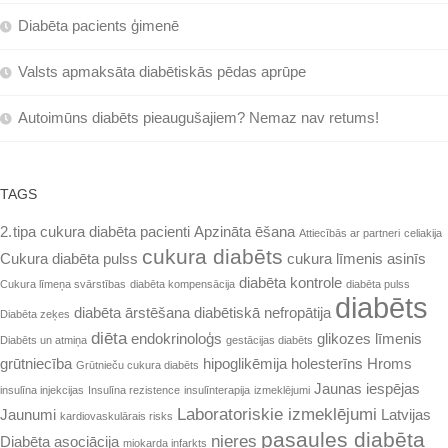
Diabēta pacients ģimenē
Valsts apmaksāta diabētiskās pēdas aprūpe
Autoimūns diabēts pieaugušajiem? Nemaz nav retums!
TAGS
2. tipa cukura diabēta pacienti
Apzināta ēšana
Attiecībās ar partneri
celiakija
cukura diabēts
Cukura diabēta pulss
cukura līmenis asinīs
diabēta kontrole
Cukura līmeņa svārstības
diabēta kompensācija
diabēta pulss
diabēts
diabēta ārstēšana
diabētiskā nefropātija
Diabēta zeķes
diēta
endokrinoloģs
glikozes līmenis
Diabēts un atmiņa
gestācijas diabēts
grūtniecība
hipoglikēmija
holesterīns
Hroms
Grūtnieču cukura diabēts
Jaunas iespējas
insulīna injekcijas
Insulīna rezistence
insulīnterapija
izmeklējumi
Laboratoriskie izmeklējumi
Jaunumi
Latvijas
kardiovaskulārais risks
pasaules diabēta
nieres
Diabēta asociācija
miokarda infarkts