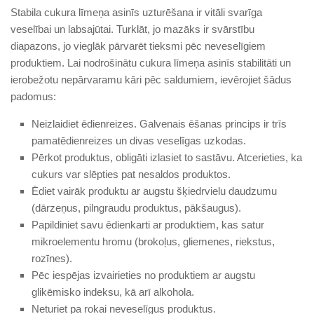
Stabila cukura līmeņa asinīs uzturēšana ir vitāli svarīga
veselībai un labsajūtai. Turklāt, jo mazāks ir svārstību
diapazons, jo vieglāk pārvarēt tieksmi pēc neveselīgiem
produktiem. Lai nodrošinātu cukura līmeņa asinīs stabilitāti un
ierobežotu nepārvaramu kāri pēc saldumiem, ievērojiet šādus
padomus:
Neizlaidiet ēdienreizes. Galvenais ēšanas princips ir trīs
pamatēdienreizes un divas veselīgas uzkodas.
Pērkot produktus, obligāti izlasiet to sastāvu. Atcerieties, ka
cukurs var slēpties pat nesaldos produktos.
Ēdiet vairāk produktu ar augstu šķiedrvielu daudzumu
(dārzeņus, pilngraudu produktus, pākšaugus).
Papildiniet savu ēdienkarti ar produktiem, kas satur
mikroelementu hromu (brokoļus, gliemenes, riekstus,
rozīnes).
Pēc iespējas izvairieties no produktiem ar augstu
glikēmisko indeksu, kā arī alkohola.
Neturiet pa rokai neveselīgus produktus.