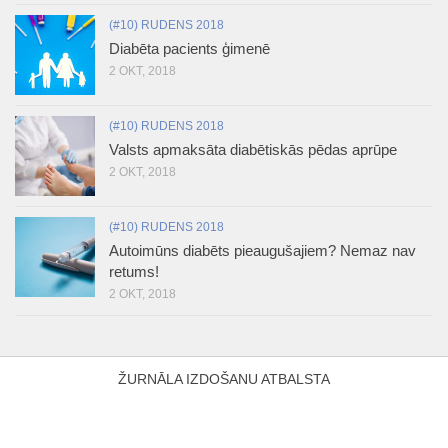
(#10) RUDENS 2018
Diabēta pacients ģimenē
2 OKT, 2018
(#10) RUDENS 2018
Valsts apmaksāta diabētiskās pēdas aprūpe
2 OKT, 2018
(#10) RUDENS 2018
Autoimūns diabēts pieaugušajiem? Nemaz nav
retums!
2 OKT, 2018
ŽURNĀLA IZDOŠANU ATBALSTA