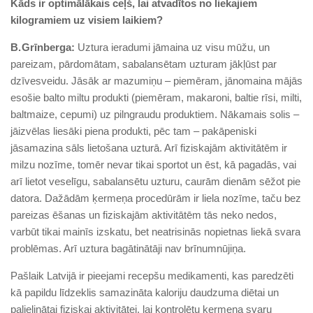
Kāds ir optimālākais ceļš, lai atvadītos no liekajiem
kilogramiem uz visiem laikiem?
B. Grīnberga:
Uztura ieradumi jāmaina uz visu mūžu, un
pareizam, pārdomātam, sabalansētam uzturam jākļūst par
dzīvesveidu. Jāsāk ar mazumiņu – piemēram, jānomaina mājās
esošie balto miltu produkti (piemēram, makaroni, baltie rīsi, milti,
baltmaize, cepumi) uz pilngraudu produktiem. Nākamais solis –
jāizvēlas liesāki piena produkti, pēc tam – pakāpeniski
jāsamazina sāls lietošana uzturā. Arī fiziskajām aktivitātēm ir
milzu nozīme, tomēr nevar tikai sportot un ēst, kā pagadās, vai
arī lietot veselīgu, sabalansētu uzturu, caurām dienām sēžot pie
datora. Dažādām ķermeņa procedūrām ir liela nozīme, taču bez
pareizas ēšanas un fiziskajām aktivitātēm tās neko nedos,
varbūt tikai mainīs izskatu, bet neatrisinās nopietnas liekā svara
problēmas. Arī uztura bagātinātāji nav brīnumnūjiņa.
Pašlaik Latvijā ir pieejami recepšu medikamenti, kas paredzēti
kā papildu līdzeklis samazināta kaloriju daudzuma diētai un
palielinātai fiziskai aktivitātei, lai kontrolētu ķermeņa svaru