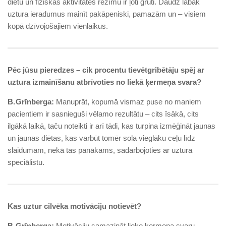
diētu un fiziskās aktivitātes režīmu ir ļoti grūti. Daudz labāk
uztura ieradumus mainīt pakāpeniski, pamazām un – visiem
kopā dzīvojošajiem vienlaikus.
Pēc jūsu pieredzes – cik procentu tievētgribētāju spēj ar
uztura izmainīšanu atbrīvoties no liekā ķermeņa svara?
B. Grīnberga:
Manuprāt, kopumā vismaz puse no maniem
pacientiem ir sasnieguši vēlamo rezultātu – cits īsākā, cits
ilgākā laikā, taču noteikti ir arī tādi, kas turpina izmēģināt jaunas
un jaunas diētas, kas varbūt tomēr sola vieglāku ceļu līdz
slaidumam, nekā tas panākams, sadarbojoties ar uztura
speciālistu.
Kas uztur cilvēka motivāciju notievēt?
B. Grīnberga:
Motivāciju samazināt lieko ķermeņa svaru