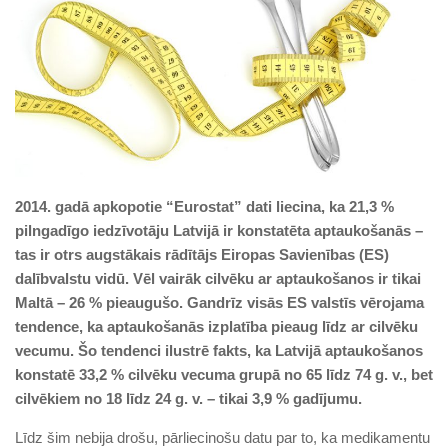
2014. gadā apkopotie “Eurostat” dati liecina, ka 21,3 %
pilngadīgo iedzīvotāju Latvijā ir konstatēta aptaukošanās –
tas ir otrs augstākais rādītājs Eiropas Savienības (ES)
dalībvalstu vidū. Vēl vairāk cilvēku ar aptaukošanos ir tikai
Maltā – 26 % pieaugušo. Gandrīz visās ES valstīs vērojama
tendence, ka aptaukošanās izplatība pieaug līdz ar cilvēku
vecumu. Šo tendenci ilustrē fakts, ka Latvijā aptaukošanos
konstatē 33,2 % cilvēku vecuma grupā no 65 līdz 74 g. v., bet
cilvēkiem no 18 līdz 24 g. v. – tikai 3,9 % gadījumu.
Līdz šim nebija drošu, pārliecinošu datu par to, ka medikamentu