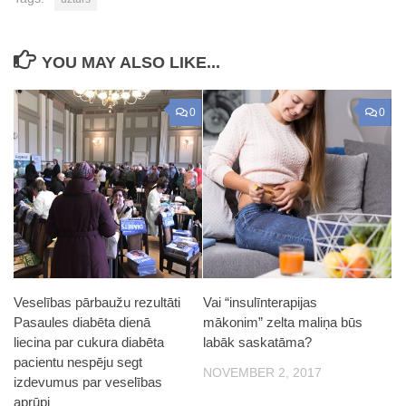
YOU MAY ALSO LIKE...
0
0
Veselības pārbaužu rezultāti
Vai “insulīnterapijas
Pasaules diabēta dienā
mākonim” zelta maliņa būs
liecina par cukura diabēta
labāk saskatāma?
pacientu nespēju segt
NOVEMBER 2, 2017
izdevumus par veselības
aprūpi