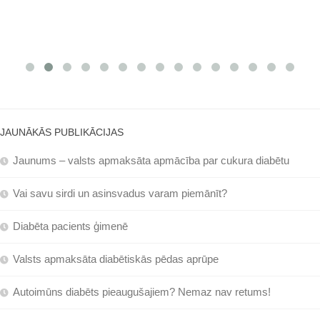
JAUNĀKĀS PUBLIKĀCIJAS
Jaunums – valsts apmaksāta apmācība par cukura diabētu
Vai savu sirdi un asinsvadus varam piemānīt?
Diabēta pacients ģimenē
Valsts apmaksāta diabētiskās pēdas aprūpe
Autoimūns diabēts pieaugušajiem? Nemaz nav retums!