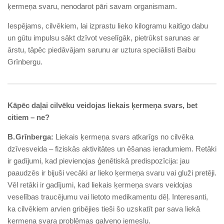
ķermeņa svaru, nenodarot pāri savam organismam.
Iespējams, cilvēkiem, lai izprastu lieko kilogramu kaitīgo dabu
un gūtu impulsu sākt dzīvot veselīgāk, pietrūkst sarunas ar
ārstu, tāpēc piedāvājam sarunu ar uztura speciālisti Baibu
Grīnbergu.
Kāpēc daļai cilvēku veidojas liekais ķermeņa svars, bet
citiem – ne?
B. Grīnberga:
Liekais ķermeņa svars atkarīgs no cilvēka
dzīvesveida – fiziskās aktivitātes un ēšanas ieradumiem. Retāki
ir gadījumi, kad pievienojas ģenētiskā predispozīcija: jau
paaudzēs ir bijuši vecāki ar lieko ķermeņa svaru vai gluži pretēji.
Vēl retāki ir gadījumi, kad liekais ķermeņa svars veidojas
veselības traucējumu vai lietoto medikamentu dēļ. Interesanti,
ka cilvēkiem arvien gribējies tieši šo uzskatīt par sava liekā
ķermeņa svara problēmas galveno iemeslu.