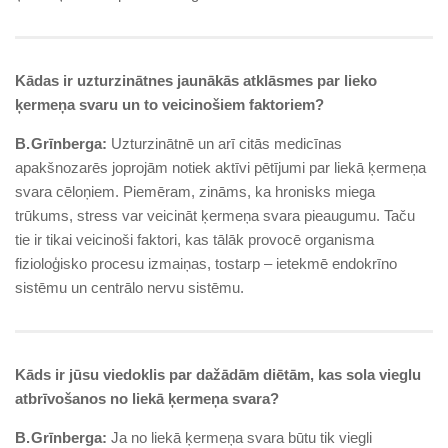
Kādas ir uzturzinātnes jaunākās atklāsmes par lieko
ķermeņa svaru un to veicinošiem faktoriem?
B. Grīnberga:
Uzturzinātnē un arī citās medicīnas
apakšnozarēs joprojām notiek aktīvi pētījumi par liekā ķermeņa
svara cēloņiem. Piemēram, zināms, ka hronisks miega
trūkums, stress var veicināt ķermeņa svara pieaugumu. Taču
tie ir tikai veicinoši faktori, kas tālāk provocē organisma
fizioloģisko procesu izmaiņas, tostarp – ietekmē endokrīno
sistēmu un centrālo nervu sistēmu.
Kāds ir jūsu viedoklis par dažādām diētām, kas sola vieglu
atbrīvošanos no liekā ķermeņa svara?
B. Grīnberga:
Ja no liekā ķermeņa svara būtu tik viegli