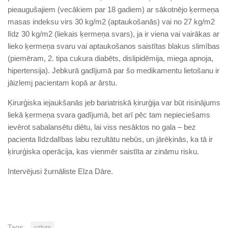
pieaugušajiem (vecākiem par 18 gadiem) ar sākotnējo ķermeņa
masas indeksu virs 30 kg/m2 (aptaukošanās) vai no 27 kg/m2
līdz 30 kg/m2 (liekais ķermeņa svars), ja ir viena vai vairākas ar
lieko ķermeņa svaru vai aptaukošanos saistītas blakus slimības
(piemēram, 2. tipa cukura diabēts, dislipidēmija, miega apnoja,
hipertensija). Jebkurā gadījumā par šo medikamentu lietošanu ir
jāizlemj pacientam kopā ar ārstu.
Ķirurģiska iejaukšanās jeb bariatriskā ķirurģija var būt risinājums
liekā ķermeņa svara gadījumā, bet arī pēc tam nepieciešams
ievērot sabalansētu diētu, lai viss nesāktos no gala – bez
pacienta līdzdalības labu rezultātu nebūs, un jārēķinās, ka tā ir
ķirurģiska operācija, kas vienmēr saistīta ar zināmu risku.
Intervējusi žurnāliste Elza Dāre.
Tags:
uzturs