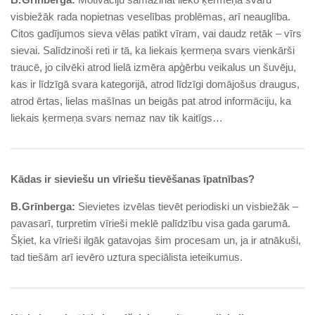
visbiežāk rada nopietnas veselības problēmas, arī neauglība.
Citos gadījumos sieva vēlas patikt vīram, vai daudz retāk – vīrs
sievai. Salīdzinoši reti ir tā, ka liekais ķermeņa svars vienkārši
traucē, jo cilvēki atrod lielā izmēra apģērbu veikalus un šuvēju,
kas ir līdzīgā svara kategorijā, atrod līdzīgi domājošus draugus,
atrod ērtas, lielas mašīnas un beigās pat atrod informāciju, ka
liekais ķermeņa svars nemaz nav tik kaitīgs…
Kādas ir sieviešu un vīriešu tievēšanas īpatnības?
B. Grīnberga:
Sievietes izvēlas tievēt periodiski un visbiežāk –
pavasarī, turpretim vīrieši meklē palīdzību visa gada garumā.
Šķiet, ka vīrieši ilgāk gatavojas šim procesam un, ja ir atnākuši,
tad tiešām arī ievēro uztura speciālista ieteikumus.