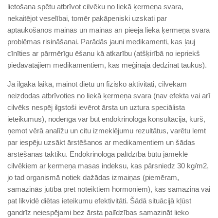
lietošana spētu atbrīvot cilvēku no liekā ķermeņa svara,
nekaitējot veselībai, tomēr pakāpeniski uzskati par
aptaukošanos mainās un mainās arī pieeja liekā ķermeņa svara
problēmas risināšanai. Parādās jauni medikamenti, kas ļauj
cīnīties ar pārmērīgu ēšanu kā atkarību (atšķirībā no iepriekš
piedāvātajiem medikamentiem, kas mēģināja dedzināt taukus).
Ja ilgākā laikā, mainot diētu un fizisko aktivitāti, cilvēkam
neizdodas atbrīvoties no liekā ķermeņa svara (nav efekta vai arī
cilvēks nespēj ilgstoši ievērot ārsta un uztura speciālista
ieteikumus), noderīga var būt endokrinologa konsultācija, kurš,
ņemot vērā analīžu un citu izmeklējumu rezultātus, varētu lemt
par iespēju uzsākt ārstēšanos ar medikamentiem un šādas
ārstēšanas taktiku. Endokrinologa palīdzība būtu jāmeklē
cilvēkiem ar ķermeņa masas indeksu, kas pārsniedz 30 kg/m2,
jo tad organismā notiek dažādas izmaiņas (piemēram,
samazinās jutība pret noteiktiem hormoniem), kas samazina vai
pat likvidē diētas ieteikumu efektivitāti. Šādā situācijā kļūst
gandrīz neiespējami bez ārsta palīdzības samazināt lieko