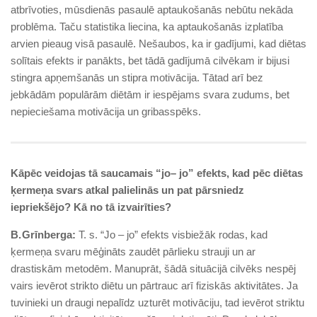
atbrīvoties, mūsdienās pasaulē aptaukošanās nebūtu nekāda
problēma. Taču statistika liecina, ka aptaukošanās izplatība
arvien pieaug visā pasaulē. Nešaubos, ka ir gadījumi, kad diētas
solītais efekts ir panākts, bet tādā gadījumā cilvēkam ir bijusi
stingra apņemšanās un stipra motivācija. Tātad arī bez
jebkādām populārām diētām ir iespējams svara zudums, bet
nepieciešama motivācija un gribasspēks.
Kāpēc veidojas tā saucamais “jo– jo” efekts, kad pēc diētas
ķermeņa svars atkal palielinās un pat pārsniedz
iepriekšējo? Kā no tā izvairīties?
B. Grīnberga:
T. s. “Jo – jo” efekts visbiežāk rodas, kad
ķermeņa svaru mēģināts zaudēt pārlieku strauji un ar
drastiskām metodēm. Manuprāt, šādā situācijā cilvēks nespēj
vairs ievērot strikto diētu un pārtrauc arī fiziskās aktivitātes. Ja
tuvinieki un draugi nepalīdz uzturēt motivāciju, tad ievērot striktu