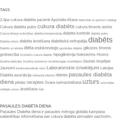
TAGS
2. tipa cukura diabēta pacienti
Apzināta ēšana
Attiecībās ar partneri
celiakija
cukura diabēts
Cukura diabēta pulss
cukura līmenis asinīs
diabēta kontrole
Cukura līmeņa svārstības
diabēta kompensācija
diabēta pulss
diabēts
diabēta ārstēšana
diabētiskā nefropātija
Diabēta zeķes
diēta
endokrinoloģs
glikozes līmenis
Diabēts un atmiņa
gestācijas diabēts
grūtniecība
hipoglikēmija
holesterīns
Hroms
Grūtnieču cukura diabēts
Jaunas iespējas
insulīna injekcijas
Insulīna rezistence
insulīnterapija
izmeklējumi
Laboratoriskie izmeklējumi
Jaunumi
Latvijas
kardiovaskulārais risks
pasaules diabēta
nieres
Diabēta asociācija
miokarda infarkts
uzturs
diena
receptes
pēdas
Svara samazināšana
uzturvielas
ārstēšana
vietējais uzturs
čūla
PASAULES DIABĒTA DIENA
Pasaules Diabēta diena ir pasaules mē­roga globāla kampaņa
sabiedrības infor­mēšanai par cukura diabēta pirmajām pazīmēm,