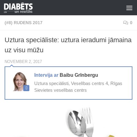
Skip to content
(#8) RUDENS 2017
0
Uztura speciāliste: uztura ieradumi jāmaina
uz visu mūžu
NOVEMBER 2, 2017
Intervija ar
Baibu Grīnbergu
Uztura speciālisti, Veselības centrs 4, Rīgas
Sievietes veselības centrs