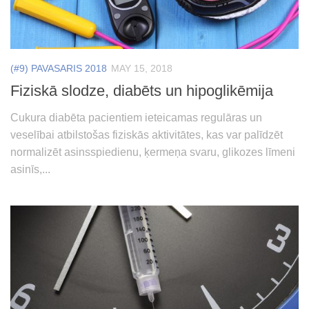
(#9) PAVASARIS 2018
MAY 15, 2018
Fiziskā slodze, diabēts un hipoglikēmija
Cukura diabēta pacientiem ieteicamas regulāras un
veselībai atbilstošas fiziskās aktivitātes, kas var palīdzēt
normalizēt asinsspiedienu, ķermeņa svaru, glikozes līmeni
asinīs,...