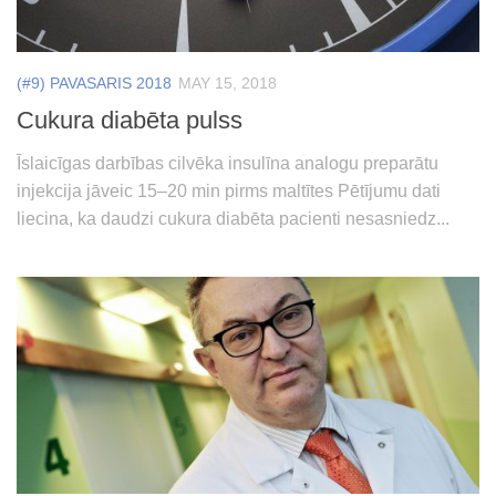
(#9) PAVASARIS 2018
MAY 15, 2018
Cukura diabēta pulss
Īslaicīgas darbības cilvēka insulīna analogu preparātu
injekcija jāveic 15–20 min pirms maltītes Pētījumu dati
liecina, ka daudzi cukura diabēta pacienti nesasniedz...