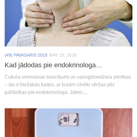
(#9) PAVASARIS 2018
MAY 15, 2018
Kad jādodas pie endokrinologa…
Cukura vielmaiņas traucējumi un vairogdziedzera slimības
– tās ir biežākās kaites, ar kurām cilvēki vēršas pēc
palīdzības pie endokrinologa. Jāteic,...