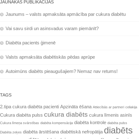
JAUNĀKĀS PUBLIKĀCIJAS
Jaunums – valsts apmaksāta apmācība par cukura diabētu
Vai savu sirdi un asinsvadus varam piemānīt?
Diabēta pacients ģimenē
Valsts apmaksāta diabētiskās pēdas aprūpe
Autoimūns diabēts pieaugušajiem? Nemaz nav retums!
TAGS
2. tipa cukura diabēta pacienti
Apzināta ēšana
Attiecībās ar partneri
celiakija
cukura diabēts
Cukura diabēta pulss
cukura līmenis asinīs
diabēta kontrole
Cukura līmeņa svārstības
diabēta kompensācija
diabēta pulss
diabēts
diabēta ārstēšana
diabētiskā nefropātija
Diabēta zeķes