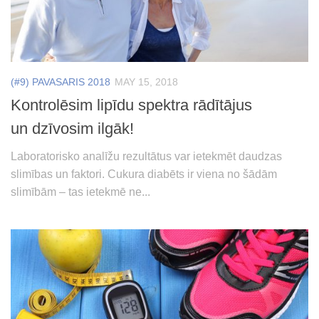
(#9) PAVASARIS 2018
MAY 15, 2018
Kontrolēsim lipīdu spektra rādītājus
un dzīvosim ilgāk!
Laboratorisko analīžu rezultātus var ietekmēt daudzas
slimības un faktori. Cukura diabēts ir viena no šādām
slimībām – tas ietekmē ne...