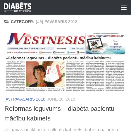
Skip to content
CATEGORY:
(#9) PAVASARIS 2018
(#9) PAVASARIS 2018
JUNE 20, 2018
Reformas ieguvums – diabēta pacientu
mācību kabinets
Jelgavas poliklīnikā ir atklāts kabinets diabēta pacientu