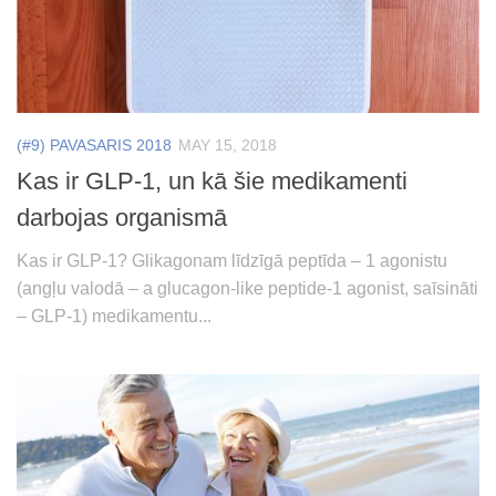
(#9) PAVASARIS 2018
MAY 15, 2018
Kas ir GLP-1, un kā šie medikamenti
darbojas organismā
Kas ir GLP-1? Glikagonam līdzīgā peptīda – 1 agonistu
(angļu valodā – a glucagon-like peptide-1 agonist, saīsināti
– GLP-1) medikamentu...