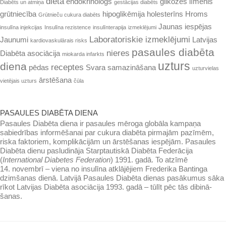
diēta
endokrinoloģs
glikozes līmenis
Diabēts un atmiņa
gestācijas diabēts
grūtniecība
hipoglikēmija
holesterīns
Hroms
Grūtnieču cukura diabēts
Jaunas iespējas
insulīna injekcijas
Insulīna rezistence
insulīnterapija
izmeklējumi
Laboratoriskie izmeklējumi
Jaunumi
Latvijas
kardiovaskulārais risks
pasaules diabēta
nieres
Diabēta asociācija
miokarda infarkts
uzturs
diena
receptes
pēdas
Svara samazināšana
uzturvielas
ārstēšana
vietējais uzturs
čūla
PASAULES DIABĒTA DIENA
Pasaules Diabēta diena ir pasaules mē­roga globāla kampaņa
sabiedrības infor­mēšanai par cukura diabēta pirmajām pazīmēm,
riska faktoriem, kompli­kācijām un ārstēšanas iespējām. Pasaules
Diabēta dienu pasludināja Starptautiskā Diabēta Federācija
(
International Dia­betes Federation
) 1991. gadā. To atzīmē
14. novembrī – viena no insulīna atklājējiem Frederika Ban­tinga
dzim­šanas dienā. Latvijā Pa­saules Dia­bēta dienas pasā­ku­mus sāka
rīkot Lat­vijas Diabēta asociācija 1993. gadā – tūlīt pēc tās dibinā­
šanas.