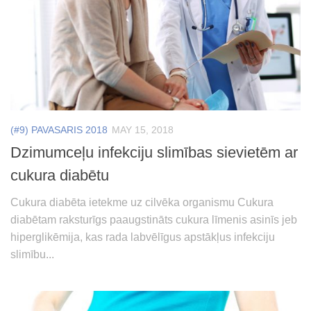
(#9) PAVASARIS 2018
MAY 15, 2018
Dzimumceļu infekciju slimības sievietēm ar
cukura diabētu
Cukura diabēta ietekme uz cilvēka organismu Cukura
diabētam raksturīgs paaugstināts cukura līmenis asinīs jeb
hiper­glikēmija, kas rada labvēlīgus apstākļus infekciju
slimību...