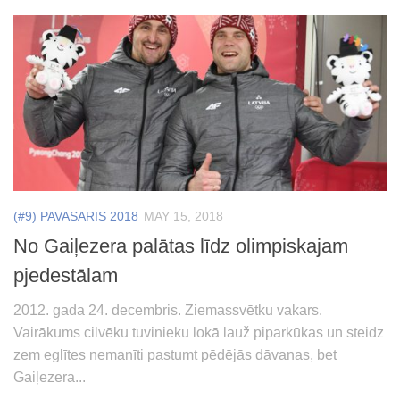
(#9) PAVASARIS 2018
MAY 15, 2018
No Gaiļezera palātas līdz olimpiskajam
pjedestālam
2012. gada 24. decembris. Ziemassvētku vakars.
Vairākums cilvēku tuvinieku lokā lauž piparkūkas un steidz
zem eglītes nemanīti pastumt pēdējās dāvanas, bet
Gaiļezera...