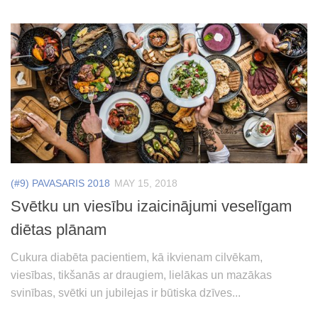
(#9) PAVASARIS 2018
MAY 15, 2018
Svētku un viesību izaicinājumi veselīgam
diētas plānam
Cukura diabēta pacientiem, kā ikvienam cilvēkam,
viesības, tikšanās ar draugiem, lielākas un mazākas
svinības, svētki un jubilejas ir būtiska dzīves...