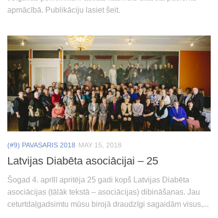
apmācībā. Publikāciju lasiet šeit.
(#9) PAVASARIS 2018
MAY 15, 2018
Latvijas Diabēta asociācijai – 25
Šogad 4. aprīlī apritēja 25 gadi kopš Latvijas Diabēta
asociācijas (tālāk tekstā – asociācijas) dibināšanas. Jau
ceturtdaļgadsimtu mūsu birojā draudzīgi sagaidām visus,...