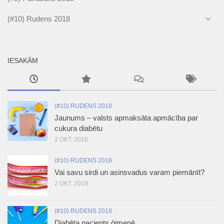
(#10) Rudens 2018
IESAKĀM
(#10) RUDENS 2018
Jaunums – valsts apmaksāta apmācība par
cukura diabētu
2 OKT, 2018
(#10) RUDENS 2018
Vai savu sirdi un asinsvadus varam piemānīt?
2 OKT, 2018
(#10) RUDENS 2018
Diabēta pacients ģimenē