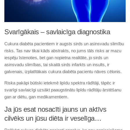
Svarīgākais – savlaicīga diagnostika
Cukura diabēta pacientiem ir augsts sirds un asinsvadu slimību
risks. Tas nav tikai kāds abstrakts, no jums tāls risks ar mazu
iespēju īstenoties, bet gan nopietna realitāte, jo sirds un
asinsvadu slimības, tai skaitā sirds infarkts un insults, ir
galvenais, izplatītākais cukura diabēta pacientu nāves cēlonis.
Riska pakāpi būtiski ietekmē lipīdu spektra rādītāji, tāpēc ir
svarīgi savlaicīgi uzsākt paaugstinātu lipīdu rādītāju ārstēšanu
gan ar diētu, gan medikamentiem.
Ja jūs esat nosacīti jauns un aktīvs
cilvēks un jūsu diēta ir veselīga…