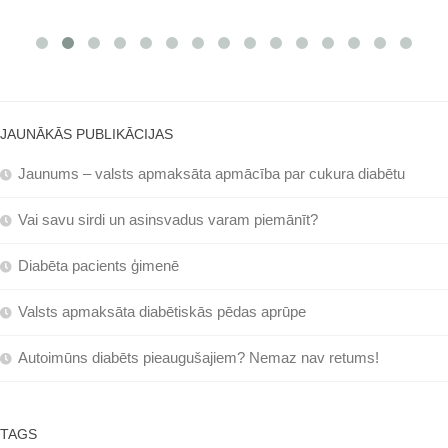
JAUNĀKĀS PUBLIKĀCIJAS
Jaunums – valsts apmaksāta apmācība par cukura diabētu
Vai savu sirdi un asinsvadus varam piemānīt?
Diabēta pacients ģimenē
Valsts apmaksāta diabētiskās pēdas aprūpe
Autoimūns diabēts pieaugušajiem? Nemaz nav retums!
TAGS