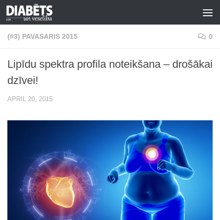
Skip to content
(#3) PAVASARIS 2015
0
Lipīdu spektra profila noteikšana – drošākai
dzīvei!
APRIL 20, 2015