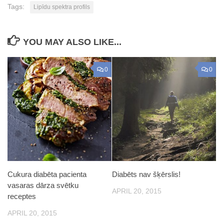
Tags:
Lipīdu spektra profils
YOU MAY ALSO LIKE...
0
0
Cukura diabēta pacienta
Diabēts nav šķērslis!
vasaras dārza svētku
APRIL 20, 2015
receptes
APRIL 20, 2015