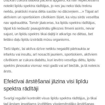
Dažkārt cukura diabēta pacienti apgalvo, ka nav nepieciešams
noteikt lipīdu spektra rādītājus, jo «es jau neko tādu treknu
neēdu, praktiski mana diēta sastāv no dārzeņiem…» Tāpat arī
aktīviem un sportiskiem cilvēkiem šķiet, ka viņu sirds veselība
nav apdraudēta. Tomēr jāatceras, ka lipīdu spektra rādītājus,
tāpat kā nedaudz paaugstinātu glikozes līmeni asinīs, nevar
sajust, un lipīdu spektrs tikai daļēji ir atkarīgs no diētas, bet
lielāko daļu lipīdu izstrādā mūsu organisms.
Tieši tāpēc, lai aktīva dzīve netiktu negaidīti pārtraukta ar
infarktu vai insultu, arī nosacīti jauniem, sportiskiem, aktīviem
cilvēkiem ar cukura diabētu, kuri ievēro veselīgu diētu, lipīdu
spektrs jānosaka vismaz reizi gadā vai arī biežāk, ja tā noteicis
ārsts.
Efektīvai ārstēšanai jāzina visi lipīdu
spektra rādītāji
Svarīgi regulāri kontrolēt visus lipīdu spektra rādītājus, jo tikai
tad ārstam iespējams izvēlēties vispiemērotāko ārstēšanas