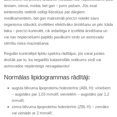
ārstam, sievai, meitai, bet gan – jums pašam. Jūs esat
ieinteresēts netērēt veltīgi līdzekļus par dārgiem
medikamentiem, bet gan maksimāli precīzi noteikt savu
organisma stāvokli, izvēlēties efektīvāko ārstēšanu un pēc kāda
laika – precīzi kontrolēt, cik iedarbīga ir izvēlētā ārstēšana un
vai nav nepieciešami papildu pasākumi sirds un asinsvadu
slimību riska mazināšanai.
Regulāri kontrolējot lipīdu spektra rādītājus, jūs varat justies
drošāk par to, ka negaidīts katastrofāls notikums sirdī vai
asinsvados nepārsteigs nesagatavotu!
Normālas lipidogrammas rādītāji:
augsta blīvuma lipoproteīnu holesterīns (ABL H): vīriešiem
– augstāks par 1,03 mmol/l; sievietēm – augstāks par 1,2
mmol/l;
zema blīvuma lipoproteīnu holesterīns (ZBL H) – zemāks
vai vienāds ar 2 mmol/l;