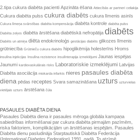
2. tipa cukura diabēta pacienti
Apzināta ēšana
Attiecībās ar partneri
celiakija
cukura diabēts
Cukura diabēta pulss
cukura līmenis asinīs
diabēta kontrole
Cukura līmeņa svārstības
diabēta kompensācija
diabēta pulss
diabēts
diabēta ārstēšana
diabētiskā nefropātija
Diabēta zeķes
diēta
endokrinoloģs
glikozes līmenis
Diabēts un atmiņa
gestācijas diabēts
grūtniecība
hipoglikēmija
holesterīns
Hroms
Grūtnieču cukura diabēts
Jaunas iespējas
insulīna injekcijas
Insulīna rezistence
insulīnterapija
izmeklējumi
Laboratoriskie izmeklējumi
Jaunumi
Latvijas
kardiovaskulārais risks
pasaules diabēta
nieres
Diabēta asociācija
miokarda infarkts
uzturs
diena
receptes
pēdas
Svara samazināšana
uzturvielas
ārstēšana
vietējais uzturs
čūla
PASAULES DIABĒTA DIENA
Pasaules Diabēta diena ir pasaules mē­roga globāla kampaņa
sabiedrības infor­mēšanai par cukura diabēta pirmajām pazīmēm,
riska faktoriem, kompli­kācijām un ārstēšanas iespējām. Pasaules
Diabēta dienu pasludināja Starptautiskā Diabēta Federācija
(
International Dia­betes Federation
) 1991. gadā. To atzīmē