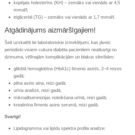
kopējais holesterīns (KH) – zemāks vai vienāds ar 4,5
mmol/l;
triglicerīdi (TG) – zemāks vai vienāds ar 1,7 mmol/l.
Atgādinājums aizmāršīgajiem!
Šeit uzskaitīti tie laboratoriskie izmeklējumi, kas jāveic
periodiski visiem cukura diabēta pacientiem neatkarīgi no
dzimuma, vēlīnajām komplikācijām un blakus slimībām:
glikētā hemoglobīna (HbA1c) līmenis asinīs, 2–4 reizes
gadā;
pilna asins aina, reizi gadā;
urīna analīze, reizi gadā;
mikroalbuminūrijas noteikšana urīnā, reizi gadā;
kreatinīna līmenis asins serumā, reizi gadā.
Svarīgi!
Lipidogramma vai lipīdu spektra profila analīze: