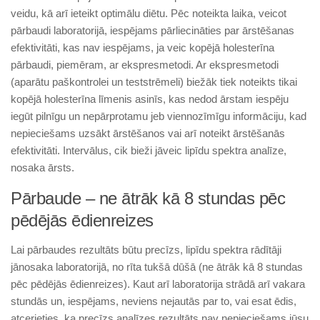
veidu, kā arī ieteikt optimālu diētu. Pēc noteikta laika, veicot
pārbaudi laboratorijā, iespējams pārliecināties par ārstēšanas
efektivitāti, kas nav iespējams, ja veic kopējā holesterīna
pārbaudi, piemēram, ar ekspresmetodi. Ar ekspresmetodi
(aparātu paškontrolei un teststrēmeli) biežāk tiek noteikts tikai
kopējā holesterīna līmenis asinīs, kas nedod ārstam iespēju
iegūt pilnīgu un nepārprotamu jeb viennozīmīgu informāciju, kad
nepieciešams uzsākt ārstēšanos vai arī noteikt ārstēšanās
efektivitāti. Intervālus, cik bieži jāveic lipīdu spektra analīze,
nosaka ārsts.
Pārbaude – ne ātrāk kā 8 stundas pēc
pēdējās ēdienreizes
Lai pārbaudes rezultāts būtu precīzs, lipīdu spektra rādītāji
jānosaka laboratorijā, no rīta tukšā dūšā (ne ātrāk kā 8 stundas
pēc pēdējās ēdienreizes). Kaut arī laboratorija strādā arī vakara
stundās un, iespējams, neviens nejautās par to, vai esat ēdis,
atcerieties, ka precīzs analīzes rezultāts nav nepieciešams jūsu