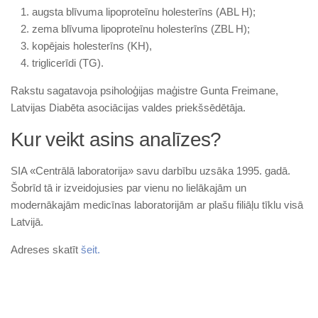
augsta blīvuma lipoproteīnu holes­terīns (ABL H);
zema blīvuma lipoproteīnu holesterīns (ZBL H);
kopējais holesterīns (KH),
triglicerīdi (TG).
Rakstu sagatavoja psiholoģijas maģistre Gunta Freimane,
Latvijas Diabēta asociācijas valdes priekšsēdētāja.
Kur veikt asins analīzes?
SIA «Centrālā laboratorija» savu darbību uzsāka 1995. gadā.
Šobrīd tā ir izveidojusies par vienu no lielākajām un
modernākajām medicīnas laboratorijām ar plašu filiāļu tīklu visā
Latvijā.
Adreses skatīt
šeit.