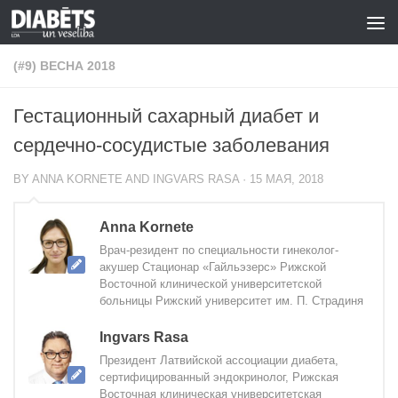
Skip to content
(#9) ВЕСНА 2018
Гестационный сахарный диабет и
сердечно-сосудистые заболевания
BY
ANNA KORNETE AND INGVARS RASA
·
15 МАЯ, 2018
Anna Kornete
Врач-резидент по специальности гинеколог-
акушер Стационар «Гайльэзерс» Рижской
Восточной клинической университетской
больницы Рижский университет им. П. Страдиня
Ingvars Rasa
Президент Латвийской ассоциации диабета,
сертифицированный эндокринолог, Рижская
Восточная клиническая университетская