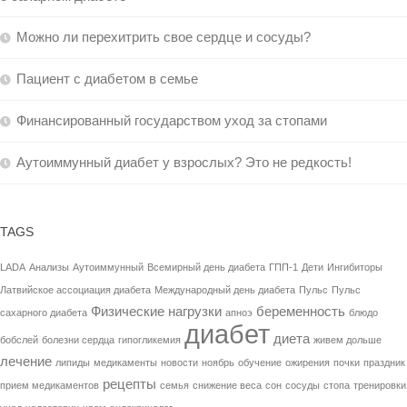
Можно ли перехитрить свое сердце и сосуды?
Пациент с диабетом в семье
Финансированный государством уход за стопами
Аутоиммунный диабет у взрослых? Это не редкость!
TAGS
LADA
Анализы
Аутоиммунный
Всемирный день диабета
ГПП-1
Дети
Ингибиторы
Латвийское ассоциация диабета
Международный день диабета
Пульс
Пульс
Физические нагрузки
беременность
сахарного диабета
апноэ
блюдо
диабет
диета
бобслей
болезни сердца
гипогликемия
живем дольше
лечение
липиды
медикаменты
новости
ноябрь
обучение
ожирения
почки
праздник
рецепты
прием медикаментов
семья
снижение веса
сон
сосуды
стопа
тренировки