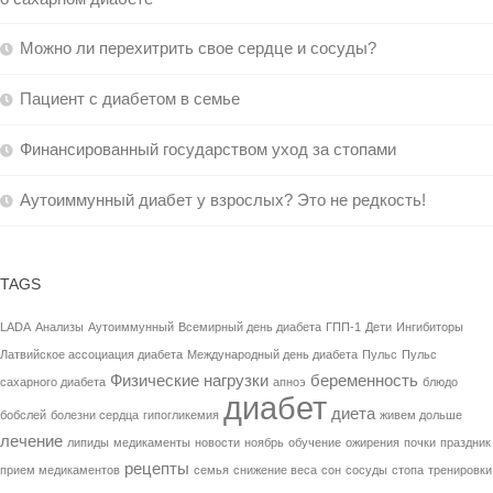
Можно ли перехитрить свое сердце и сосуды?
Пациент с диабетом в семье
Финансированный государством уход за стопами
Аутоиммунный диабет у взрослых? Это не редкость!
TAGS
LADA
Анализы
Аутоиммунный
Всемирный день диабета
ГПП-1
Дети
Ингибиторы
Латвийское ассоциация диабета
Международный день диабета
Пульс
Пульс
Физические нагрузки
беременность
сахарного диабета
апноэ
блюдо
диабет
диета
бобслей
болезни сердца
гипогликемия
живем дольше
лечение
липиды
медикаменты
новости
ноябрь
обучение
ожирения
почки
праздник
рецепты
прием медикаментов
семья
снижение веса
сон
сосуды
стопа
тренировки