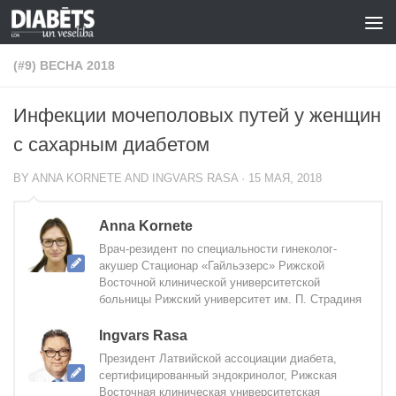
Skip to content
(#9) ВЕСНА 2018
Инфекции мочеполовых путей у женщин
с сахарным диабетом
BY
ANNA KORNETE AND INGVARS RASA
·
15 МАЯ, 2018
Anna Kornete
Врач-резидент по специальности гинеколог-
акушер Стационар «Гайльэзерс» Рижской
Восточной клинической университетской
больницы Рижский университет им. П. Страдиня
Ingvars Rasa
Президент Латвийской ассоциации диабета,
сертифицированный эндокринолог, Рижская
Восточная клиническая университетская