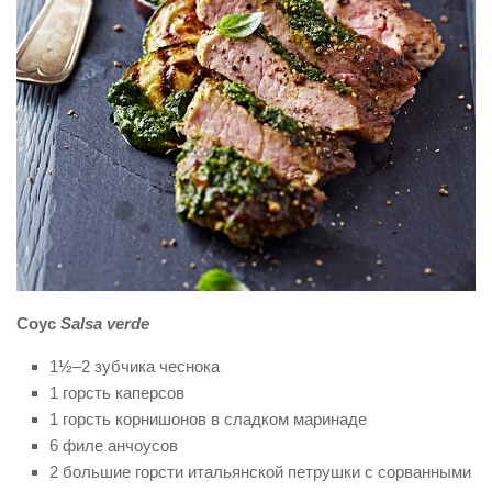
Соус
Salsa verde
1½–2 зубчика чеснока
1 горсть каперсов
1 горсть корнишонов в сладком маринаде
6 филе анчоусов
2 большие горсти итальянской пет­руш­­ки с сорванными