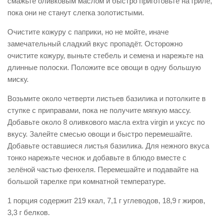
смажьте оливковым маслом и быстро приготовьте на гриле,
пока они не станут слегка золотистыми.
Очистите кожуру с паприки, но не мойте, иначе
замечательный сладкий вкус пропадёт. Осторожно
очистите кожуру, выньте стебель и семена и нарежьте на
длинные полоски. Положите все овощи в одну большую
миску.
Возьмите около четверти листьев базилика и потолките в
ступке с приправами, пока не получите мягкую массу.
Добавьте около 8 оливкового масла extra virgin и уксус по
вкусу. Залейте смесью овощи и быстро перемешайте.
Добавьте оставшиеся листья базилика. Для нежного вкуса
тонко нарежьте чеснок и добавьте в блюдо вместе с
зелёной частью фенхеля. Перемешайте и подавайте на
большой тарелке при комнатной температуре.
1 порция содержит 219 ккал, 7,1 г углеводов, 18,9 г жиров,
3,3 г белков.