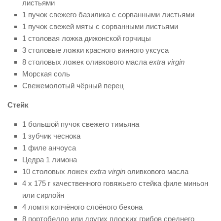
листьями
1 пучок свежего базилика с сорванными листьями
1 пучок свежей мяты с сорванными листьями
1 столовая ложка дижонской горчицы
3 столовые ложки красного винного уксуса
8 столовых ложек оливкового масла
extra virgin
Морская соль
Свежемолотый чёрный перец
Стейк
1 большой пучок свежего тимьяна
1 зубчик чеснока
1 филе анчоуса
Цедра 1 лимона
10 столовых ложек
extra virgin
оливкового масла
4 x 175 г качественного говяжьего стейка филе миньон
или сирлойн
4 ломтя копчёного слоёного бекона
8 портобелло или других плоских грибов среднего