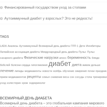
Финансированный государством уход за стопами
Аутоиммунный диабет у взрослых? Это не редкость!
TAGS
LADA
Анализы
Аутоиммунный
Всемирный день диабета
ГПП-1
Дети
Ингибиторы
Латвийское ассоциация диабета
Международный день диабета
Пульс
Пульс
Физические нагрузки
беременность
сахарного диабета
апноэ
блюдо
диабет
диета
бобслей
болезни сердца
гипогликемия
живем дольше
лечение
липиды
медикаменты
новости
ноябрь
обучение
ожирения
почки
праздник
рецепты
прием медикаментов
семья
снижение веса
сон
сосуды
стопа
тренировки
уход
холестерин
хром
эндокринолог
ВСЕМИРНЫЙ ДЕНЬ ДИАБЕТА
Всемирный день диабета – это глобальная кампания мирового