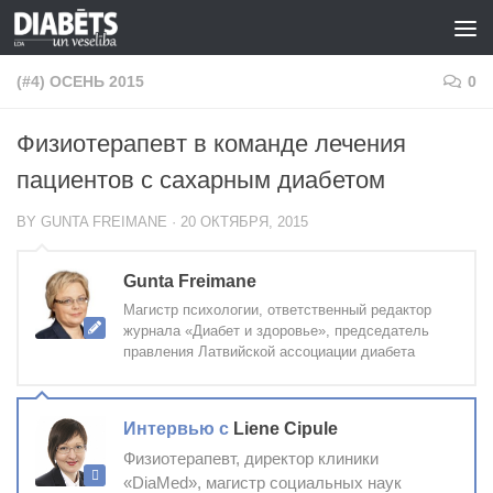
Skip to content
(#4) ОСЕНЬ 2015
0
Физиотерапевт в команде лечения
пациентов с сахарным диабетом
BY
GUNTA FREIMANE
·
20 ОКТЯБРЯ, 2015
Gunta Freimane
Магистр психологии, ответственный редактор
журнала «Диабет и здоровье», председатель
правления Латвийской ассоциации диабета
Интервью с
Liene Cipule
Физиотерапевт, директор клиники
«DiaMed», магистр социальных наук