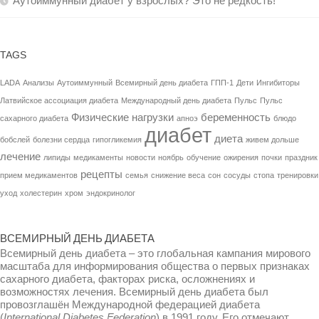
Аутоиммунный диабет у взрослых? Это не редкость!
TAGS
LADA
Анализы
Аутоиммунный
Всемирный день диабета
ГПП-1
Дети
Ингибиторы
Латвийское ассоциация диабета
Международный день диабета
Пульс
Пульс
Физические нагрузки
беременность
сахарного диабета
апноэ
блюдо
диабет
диета
бобслей
болезни сердца
гипогликемия
живем дольше
лечение
липиды
медикаменты
новости
ноябрь
обучение
ожирения
почки
праздник
рецепты
прием медикаментов
семья
снижение веса
сон
сосуды
стопа
тренировки
уход
холестерин
хром
эндокринолог
ВСЕМИРНЫЙ ДЕНЬ ДИАБЕТА
Всемирный день диабета – это глобальная кампания мирового
масштаба для информирования общества о первых признаках
сахарного диабета, факторах риска, осложнениях и
возможностях лечения. Всемирный день диабета был
провозглашён Международной федерацией диабета
(
International Diabetes Federation
) в 1991 году. Его отмечают