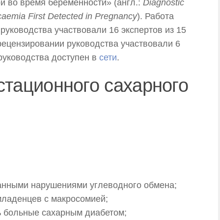
й во время беременности» (англ.:
Diagnostic
ycaemia First Detected in Pregnancy
). Работа
 руководства участвовали 16 экспертов из 15
 рецензировании руководства участвовали 6
 руководства доступен в
сети
.
стационного сахарного
анными нарушениями углеводного обмена;
младенцев с макросомией;
ь больные сахарным диабетом;