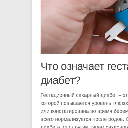
Что означает гес
диабет?
Гестационный сахарный диабет – эт
которой повышается уровень глюкоз
или констатирована во время бере
всего нормализуется после родов. О
диабета или другим типам сахарного