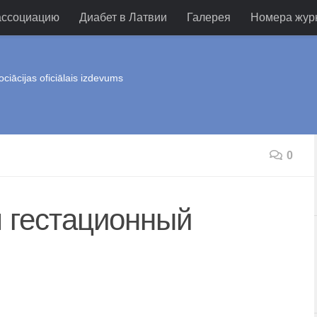
ассоциацию
Диабет в Латвии
Галерея
Номера жур
ociācijas oficiālais izdevums
0
м гестационный