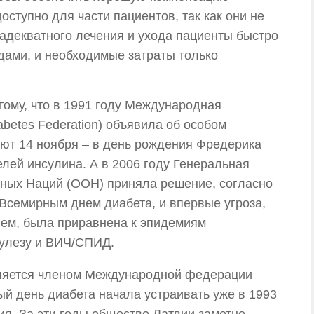
оступно для части пациентов, так как они не
з адекватного лечения и ухода пациенты быстро
идами, и необходимые затраты только
тому, что в 1991 году Международная
abetes Federation) объявила об особом
ают 14 ноября – в день рождения Фредерика
елей инсулина. А в 2006 году Генеральная
ных Наций (ООН) приняла решение, согласно
Всемирным днем диабета, и впервые угроза,
ем, была приравнена к эпидемиям
кулезу и ВИЧ/СПИД.
вляется членом Международной федерации
й день диабета начала устраивать уже в 1993
ия. За эти годы общество Латвии заметно