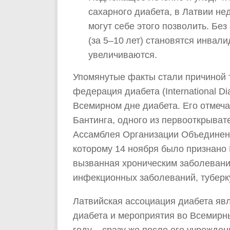
сахарного диабета, в Латвии нед
могут себе этого позволить. Бе
(за 5–10 лет) становятся инвал
увеличиваются.
Упомянутые факты стали причиной 
федерация диабета (International Di
Всемирном дне диабета. Его отмеч
Бантинга, одного из первооткрыват
Ассамблея Организации Объединен
которому 14 ноября было признано 
вызванная хроническим заболевани
инфекционных заболеваний, тубер
Латвийская ассоциация диабета я
диабета и мероприятия во Всемирны
году – сразу же после его учрежден