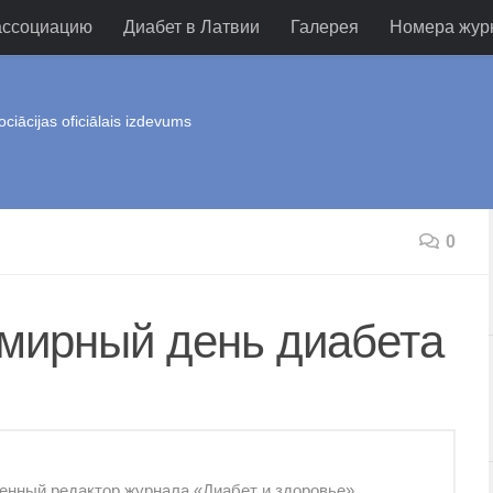
ассоциацию
Диабет в Латвии
Галерея
Номера жур
ociācijas oficiālais izdevums
0
емирный день диабета
венный редактор журнала «Диабет и здоровье»,